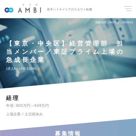
若手ハイキャリアのスカウト転職
掲載期間
26/07/22～26/09/15
【東京・中央区】経営管理部 担
当メンバー／東証プライム上場の
急成長企業
求人No.LFR-21699
経理
年収
600万円～949万円
上場企業
土日祝休み
募集情報