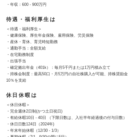
・年収：600 - 900万円
待遇・福利厚生は
＜待遇・福利厚生＞
・健康保険、厚生年金保険、雇用保険、労災保険
・産休・育休、育児時短勤務
・通勤手当：全額支給
・在宅勤務制度
・出張手当
・確定拠出年金（401k）：毎月5千円または1万円積み立て
・持株会制度：最高50口・月5万円の自社株購入が可能、持株奨励金
10％を支給
休日休暇は
＜休日休暇＞
・完全週休2日制(かつ土日祝日)
・有給休暇10日 - 40日 （下限日数は、入社半年経過後の付与日数）
・休日日数124日（2024年)
・年末年始休暇（12/30 - 1/3）
・夏期休暇（7/1 - 9/30の間に5日）