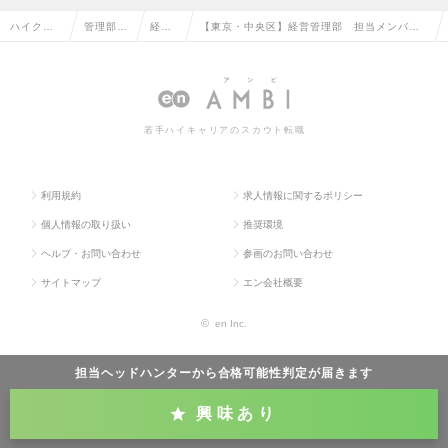
ハイクラ
管理部門
経理
【東京・中央区】経営管理部 担当メンバー
ス求人TO
系の転職
の転
／東証プライム上場の急成長企業の求人情報
P
職
若手ハイキャリアのスカウト転職
利用規約
求人情報に関するポリシー
個人情報の取り扱い
推奨環境
ヘルプ・お問い合わせ
参画のお問い合わせ
サイトマップ
エン会社概要
©
en Inc.
担当ヘッドハンターから
合格可能性判定
が届きます
興味あり