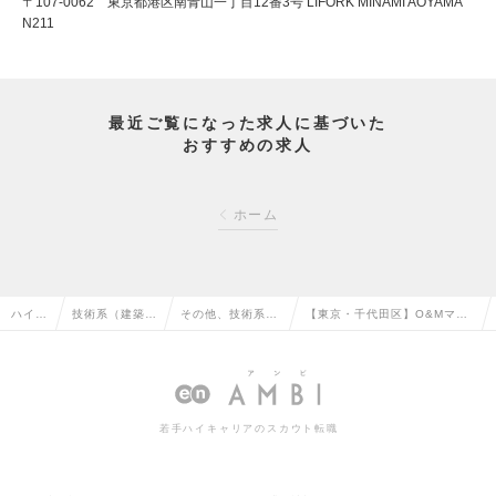
〒107-0062 東京都港区南青山一丁目12番3号 LIFORK MINAMI AOYAMA
N211
最近ご覧になった求人に基づいた
おすすめの求人
ホーム
ハイク
技術系（建築・
その他、技術系
【東京・千代田区】O&Mマネ
ラス求
設備・土木・プ
（建築・設備・土
ージャー／大企業の再生可能
人TO
ラント）の転職
木・プラント）の
エネルギー調達を支援の求人
P
転職
情報
若手ハイキャリアのスカウト転職