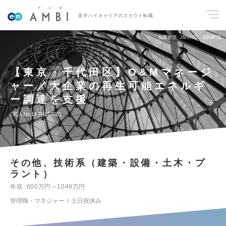
若手ハイキャリアのスカウト転職
掲載期間
26/07/22～26/09/15
【東京・千代田区】O&Mマネージ
ャー／大企業の再生可能エネルギ
ー調達を支援
求人No.LFR-12705
その他、技術系（建築・設備・土木・プ
ラント）
年収
600万円～1049万円
管理職・マネジャー
土日祝休み