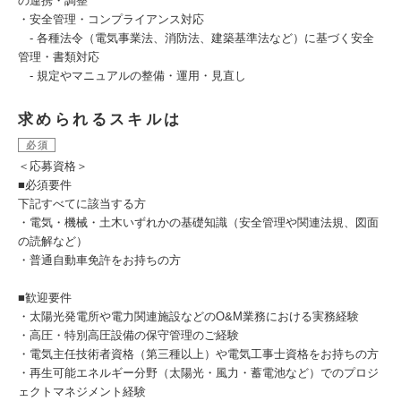
の連携・調整
・安全管理・コンプライアンス対応
- 各種法令（電気事業法、消防法、建築基準法など）に基づく安全
管理・書類対応
- 規定やマニュアルの整備・運用・見直し
求められるスキルは
必須
＜応募資格＞
■必須要件
下記すべてに該当する方
・電気・機械・土木いずれかの基礎知識（安全管理や関連法規、図面
の読解など）
・普通自動車免許をお持ちの方
■歓迎要件
・太陽光発電所や電力関連施設などのO&M業務における実務経験
・高圧・特別高圧設備の保守管理のご経験
・電気主任技術者資格（第三種以上）や電気工事士資格をお持ちの方
・再生可能エネルギー分野（太陽光・風力・蓄電池など）でのプロジ
ェクトマネジメント経験