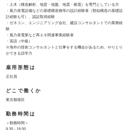
・土木（構造解析、地質・地盤、地震・耐震）を専門としている方
・風力発電設備などの基礎構造物等の設計経験者（類似構造の基礎設
計経験も可）、認証取得経験
・ゼネコン、エンジニアリング会社、建設コンサルタントでの業務経
験
・風力発電業など再エネ関連事業経験者
・英語（中級）
※海外の技術コンサルタントと仕事をする機会があるため、やりとり
ができる語学力
雇用形態は
正社員
どこで働くか
東京都港区
勤務時間は
＜勤務時間＞
9:30 - 18:00