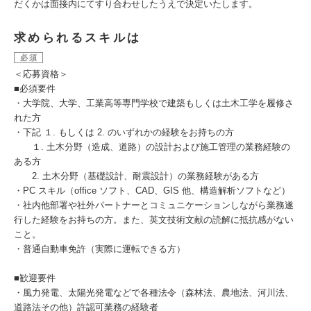
だくかは面接内にてすり合わせしたうえで決定いたします。
求められるスキルは
必須
＜応募資格＞
■必須要件
・大学院、大学、工業高等専門学校で建築もしくは土木工学を履修さ
れた方
・下記 １. もしくは 2. のいずれかの経験をお持ちの方
１. 土木分野（造成、道路）の設計および施工管理の業務経験の
ある方
2. 土木分野（基礎設計、耐震設計）の業務経験がある方
・PC スキル（office ソフト、CAD、GIS 他、構造解析ソフトなど）
・社内他部署や社外パートナーとコミュニケーションしながら業務遂
行した経験をお持ちの方。また、英文技術文献の読解に抵抗感がない
こと。
・普通自動車免許（実際に運転できる方）
■歓迎要件
・風力発電、太陽光発電などで各種法令（森林法、農地法、河川法、
道路法その他）許認可業務の経験者