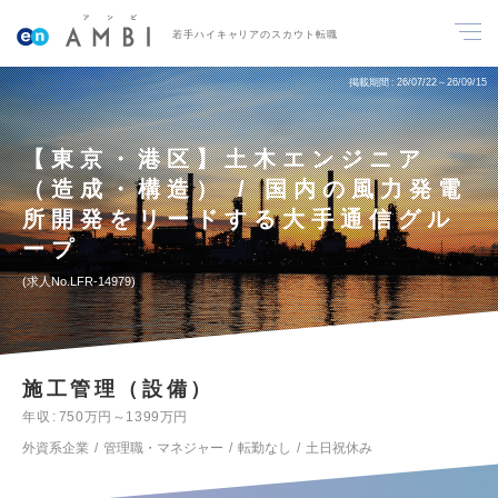
若手ハイキャリアのスカウト転職
掲載期間
26/07/22～26/09/15
【東京・港区】土木エンジニア
（造成・構造） / 国内の風力発電
所開発をリードする大手通信グル
ープ
求人No.LFR-14979
施工管理（設備）
年収
750万円～1399万円
外資系企業
管理職・マネジャー
転勤なし
土日祝休み