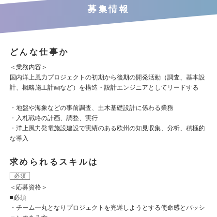
募集情報
どんな仕事か
＜業務内容＞
国内洋上風力プロジェクトの初期から後期の開発活動（調査、基本設
計、概略施工計画など）を構造・設計エンジニアとしてリードする
・地盤や海象などの事前調査、土木基礎設計に係わる業務
・入札戦略の計画、調整、実行
・洋上風力発電施設建設で実績のある欧州の知見収集、分析、積極的
な導入
求められるスキルは
必須
＜応募資格＞
■必須
・チーム一丸となりプロジェクトを完遂しようとする使命感とパッシ