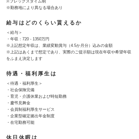
※フレックスタイム制
※勤務地により異なる場合あり
給与はどのくらい貰えるか
＜給与＞
・年収：720 - 1350万円
※上記想定年収は、業績変動賞与（4.5か月分）込みの金額
※上記はあくまで想定であり、実際のご提示額は現在年収や希望年収
をふまえ決定します
待遇・福利厚生は
＜待遇・福利厚生＞
・社会保険完備
・育児・介護休業および時短勤務
・慶弔見舞金
・会員制福利厚生サービス
・企業型確定拠出年金制度
・在宅勤務可能
休日休暇は