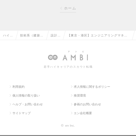
ホーム
ハイク
技術系（建築・
設計
【東京・港区】エンジニアリングマネー
ラス求
設備・土木・プ
（設
ジャー（構造・設計）/風力発電所開発を
人TO
ラント）の転職
備）の
リードする大手通信グループの求人情報
P
転職
若手ハイキャリアのスカウト転職
利用規約
求人情報に関するポリシー
個人情報の取り扱い
推奨環境
ヘルプ・お問い合わせ
参画のお問い合わせ
サイトマップ
エン会社概要
©
en Inc.