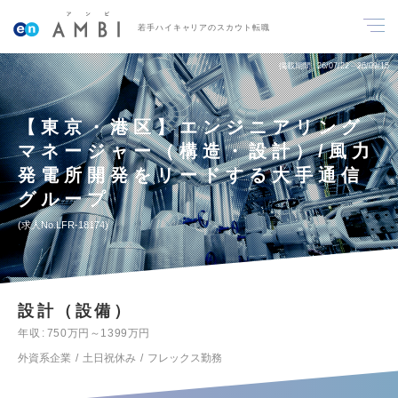
若手ハイキャリアのスカウト転職
掲載期間
26/07/22～26/09/15
【東京・港区】エンジニアリング
マネージャー（構造・設計）/風力
発電所開発をリードする大手通信
グループ
求人No.LFR-18174
設計（設備）
年収
750万円～1399万円
外資系企業
土日祝休み
フレックス勤務