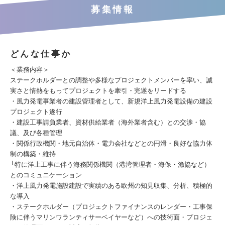
募集情報
どんな仕事か
＜業務内容＞
ステークホルダーとの調整や多様なプロジェクトメンバーを率い、誠
実さと情熱をもってプロジェクトを牽引・完遂をリードする
・風力発電事業者の建設管理者として、新規洋上風力発電設備の建設
プロジェクト遂行
・建設工事請負業者、資材供給業者（海外業者含む）との交渉・協
議、及び各種管理
・関係行政機関・地元自治体・電力会社などとの円滑・良好な協力体
制の構築・維持
└特に洋上工事に伴う海務関係機関（港湾管理者・海保・漁協など）
とのコミュニケーション
・洋上風力発電施設建設で実績のある欧州の知見収集、分析、積極的
な導入
・ステークホルダー（プロジェクトファイナンスのレンダー・工事保
険に伴うマリンワランティサーベイヤーなど）への技術面・プロジェ