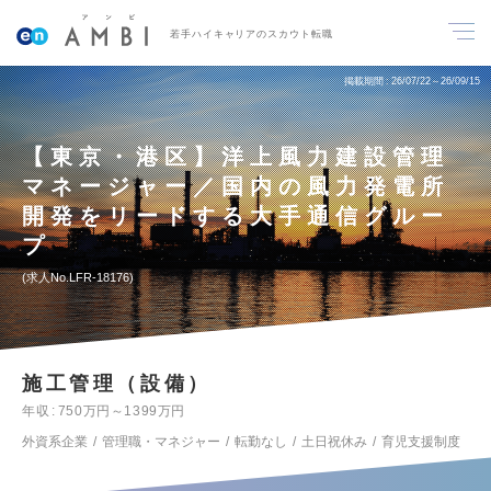
若手ハイキャリアのスカウト転職
掲載期間
26/07/22～26/09/15
【東京・港区】洋上風力建設管理
マネージャー／国内の風力発電所
開発をリードする大手通信グルー
プ
求人No.LFR-18176
施工管理（設備）
年収
750万円～1399万円
外資系企業
管理職・マネジャー
転勤なし
土日祝休み
育児支援制度