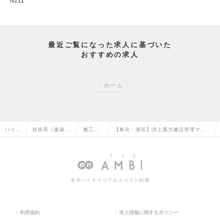
N211
最近ご覧になった求人に基づいた
おすすめの求人
ホーム
ハイク
技術系（建築・
施工管
【東京・港区】洋上風力建設管理マネ
ラス求
設備・土木・プ
理（設
ージャー／国内の風力発電所開発をリ
人TOP
ラント）の転職
備）の
ードする大手通信グループの求人情報
転職
若手ハイキャリアのスカウト転職
利用規約
求人情報に関するポリシー