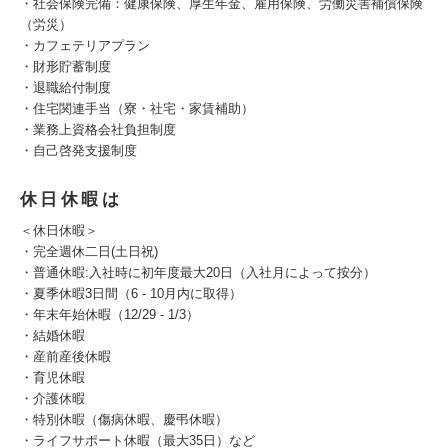
・社会保険完備：健康保険、厚生年金、雇用保険、労働災害補償保険
（労災）
・カフェテリアプラン
・財形貯蓄制度
・退職給付制度
・住宅関連手当（寮・社宅・家賃補助）
・業務上資格会社負担制度
・自己啓発支援制度
休日休暇は
＜休日休暇＞
・完全週休二日(土日祝)
・普通休暇:入社時に初年度最大20日（入社月によって按分）
・夏季休暇3日間（6 - 10月内に取得）
・年末年始休暇（12/29 - 1/3）
・結婚休暇
・産前産後休暇
・育児休暇
・介護休暇
・特別休暇（傷病休暇、慶弔休暇）
・ライフサポート休暇（最大35日）など