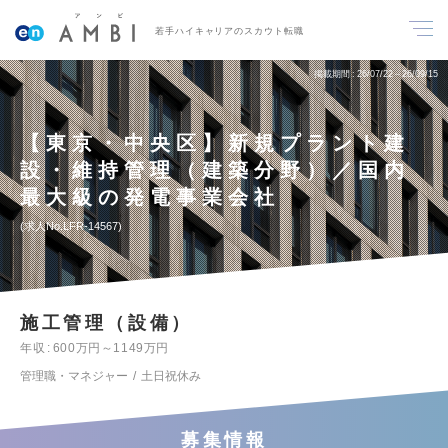
若手ハイキャリアのスカウト転職
掲載期間
26/07/22～26/09/15
【東京・中央区】新規プラント建
設・維持管理（建築分野）／国内
最大級の発電事業会社
求人No.LFR-14567
施工管理（設備）
年収
600万円～1149万円
管理職・マネジャー
土日祝休み
募集情報