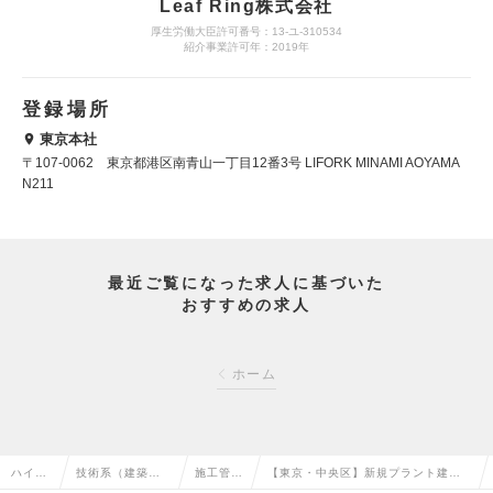
Leaf Ring株式会社
厚生労働大臣許可番号：13-ユ-310534
紹介事業許可年：2019年
登録場所
東京本社
〒107-0062 東京都港区南青山一丁目12番3号 LIFORK MINAMI AOYAMA
N211
最近ご覧になった求人に基づいた
おすすめの求人
ホーム
ハイク
技術系（建築・
施工管理
【東京・中央区】新規プラント建