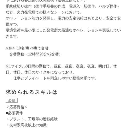
トにおける各設備の状態監視（巡視点検など）、
系統縁切り操作（操作手順書の作成、電源入・切操作、バルブ操作）
など、火力発電所での様々なシーンにおいて、
オペレーション能力を発揮し、電力の安定供給はもとより、安全で安
価かつ、
環境負荷を最小限にした発電所の最適なオペレーションを実現してい
きます。
※約4~10名/班×4班で交替
交替勤務（12時間20分×2交替）
※1サイクル8日間の勤務で、昼直、昼直、夜直、夜直、明け日、休
日、休日、休日のサイクルになっており、
仕事とプライベートを両立しやすい勤務体系です。
求められるスキルは
必須
＜応募資格＞
■必須要件
・プラント、工場等の運転経験
・技術系高校以上の知識