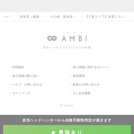
ハイク
技術系（建築・
その他、技術系
【千葉エリア】発電プラント
ラス求
設備・土木・プ
（建築・設備・土
のオペレーター／国内最大級
人TOP
ラント）の転職
木・プラント）の
の発電事業会社の求人情報
転職
若手ハイキャリアのスカウト転職
利用規約
求人情報に関するポリシー
個人情報の取り扱い
推奨環境
ヘルプ・お問い合わせ
参画のお問い合わせ
サイトマップ
エン会社概要
©
en Inc.
担当ヘッドハンターから
合格可能性判定
が届きます
興味あり