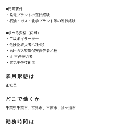
■尚可要件
・発電プラントの運転経験
・石油・ガス・化学プラント等の運転経験
■求める資格（尚可）
・二級ボイラー技士
・危険物取扱者乙種4類
・高圧ガス製造保安責任者乙種
・BT主任技術者
・電気主任技術者
雇用形態は
正社員
どこで働くか
千葉県千葉市、富津市、市原市、袖ケ浦市
勤務時間は