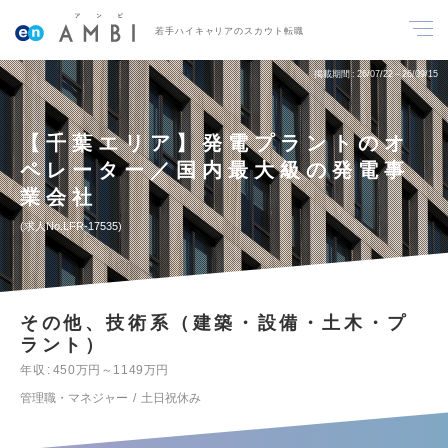
若手ハイキャリアのスカウト転職
掲載期間
26/07/22～26/09/15
【千葉エリア】発電プラントのオ
ペレーター／国内最大級の発電事
業会社
求人No.LFR-17535
その他、技術系（建築・設備・土木・プ
ラント）
年収
450万円～1149万円
管理職・マネジャー
土日祝休み