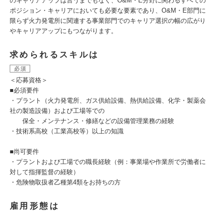
のキャリアアップは言うまでもなく、O&M・E分野に関わるすべての
ポジション・キャリアにおいても必要な要素であり、O&M・E部門に
限らず火力発電所に関連する事業部門でのキャリア選択の幅の広がり
やキャリアアップにもつながります。
求められるスキルは
必須
＜応募資格＞
■必須要件
・プラント（火力発電所、ガス供給設備、熱供給設備、化学・製薬会
社の製造設備）および工場等での
保全・メンテナンス・修繕などの設備管理業務の経験
・技術系高校（工業高校等）以上の知識
■尚可要件
・プラントおよび工場での職長経験（例：事業場や作業所で労働者に
対して指揮監督の経験）
・危険物取扱者乙種第4類をお持ちの方
雇用形態は