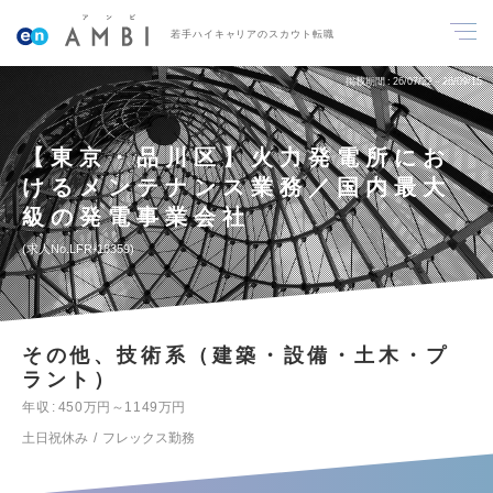
若手ハイキャリアのスカウト転職
掲載期間
26/07/22～26/09/15
【東京・品川区】火力発電所にお
けるメンテナンス業務／国内最大
級の発電事業会社
求人No.LFR-18359
その他、技術系（建築・設備・土木・プ
ラント）
年収
450万円～1149万円
土日祝休み
フレックス勤務