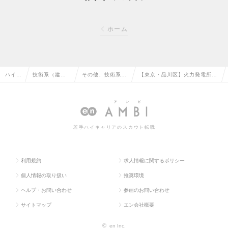
ホーム
ハイク
技術系（建
その他、技術系
【東京・品川区】火力発電所に
ラス求
築・設備・土
（建築・設備・土
おけるメンテナンス業務／国内
人TO
木・プラン
木・プラント）の
最大級の発電事業会社の求人情
P
ト）の転職
転職
報
若手ハイキャリアのスカウト転職
利用規約
求人情報に関するポリシー
個人情報の取り扱い
推奨環境
ヘルプ・お問い合わせ
参画のお問い合わせ
サイトマップ
エン会社概要
©
en Inc.