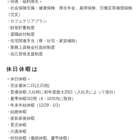
＜待遇・福利厚生＞
・社会保険完備：健康保険、厚生年金、雇用保険、労働災害補償保険
（労災）
・カフェテリアプラン
・財形貯蓄制度
・退職給付制度
・住宅関連手当（寮・社宅・家賃補助）
・業務上資格会社負担制度
・自己啓発支援制度
休日休暇は
＜休日休暇＞
・完全週休二日(土日祝)
・普通休暇:入社時に初年度最大20日（入社月によって按分）
・夏季休暇3日間（6 - 10月内に取得）
・年末年始休暇（12/29 - 1/3）
・結婚休暇
・産前産後休暇
・育児休暇
・介護休暇
・特別休暇（傷病休暇、慶弔休暇）