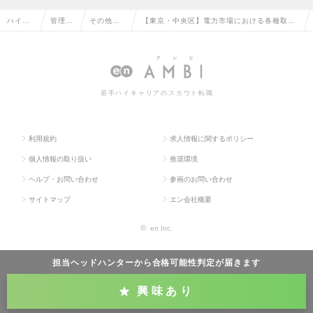
ハイク
管理部
その他、
【東京・中央区】電力市場における各種取引
ラス求
門系の
管理部門
の適正性・アセスメント管理／国内最大級の
人TOP
転職
系の転職
発電事業会社の求人情報
若手ハイキャリアのスカウト転職
利用規約
求人情報に関するポリシー
個人情報の取り扱い
推奨環境
ヘルプ・お問い合わせ
参画のお問い合わせ
サイトマップ
エン会社概要
©
en Inc.
担当ヘッドハンターから
合格可能性判定
が届きます
興味あり