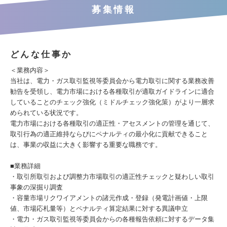
募集情報
どんな仕事か
＜業務内容＞
当社は、電力・ガス取引監視等委員会から電力取引に関する業務改善
勧告を受領し、電力市場における各種取引が適取ガイドラインに適合
していることのチェック強化（ミドルチェック強化策）がより一層求
められている状況です。
電力市場における各種取引の適正性・アセスメントの管理を通じて、
取引行為の適正維持ならびにペナルティの最小化に貢献できること
は、事業の収益に大きく影響する重要な職務です。
■業務詳細
・取引所取引および調整力市場取引の適正性チェックと疑わしい取引
事象の深掘り調査
・容量市場リクワイアメントの諸元作成・登録（発電計画値・上限
値、市場応札量等）とペナルティ算定結果に対する異議申立
・電力・ガス取引監視等委員会からの各種報告依頼に対するデータ集