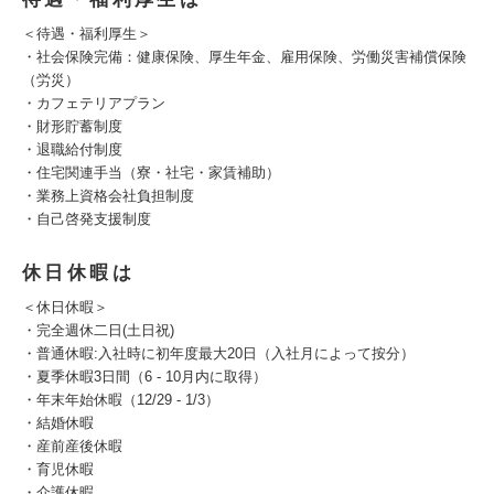
＜待遇・福利厚生＞
・社会保険完備：健康保険、厚生年金、雇用保険、労働災害補償保険
（労災）
・カフェテリアプラン
・財形貯蓄制度
・退職給付制度
・住宅関連手当（寮・社宅・家賃補助）
・業務上資格会社負担制度
・自己啓発支援制度
休日休暇は
＜休日休暇＞
・完全週休二日(土日祝)
・普通休暇:入社時に初年度最大20日（入社月によって按分）
・夏季休暇3日間（6 - 10月内に取得）
・年末年始休暇（12/29 - 1/3）
・結婚休暇
・産前産後休暇
・育児休暇
・介護休暇