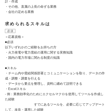
計・作成
・その他、直属の上長の命ずる業務
・会社の定める業務
求められるスキルは
必須
＜応募資格＞
■必須
以下いずれかのご経験をお持ちの方
・火力発電や電力需給の運用に関する実務知識
・国内の電力市場に関わる制度の知識
■スキル
・チーム内や需給関係部署とコミュニケーションを取り、データの作
成・調整・調査を行える
・データから要点を整理し、資料に纏めて説明できる
・Excelスキル
- 例：業務効率化のためにエクセルマクロを使用してツールを作成し
た経験
すでにあるツールを、必要に応じてアップデート
して、改良・運用した経験