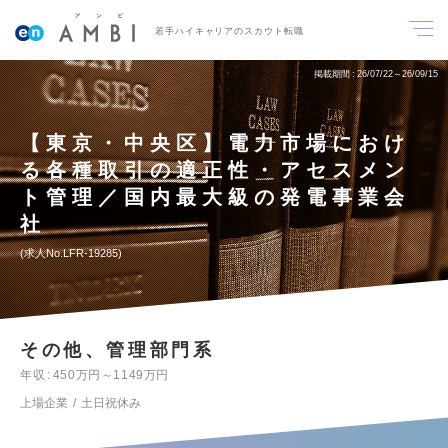
若手ハイキャリアのスカウト転職
掲載期間
26/07/22～26/09/15
【東京・中央区】電力市場におけ
る各種取引の適正性・アセスメン
ト管理／国内最大級の発電事業会
社
求人No.LFR-19285
その他、管理部門系
年収
450万円～1149万円
上場企業
土日祝休み