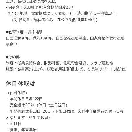
上げ、会社に社宅使用料支払
- 独身寮：8,000円/月(入寮期間限度あり）
- 社宅：地域、家族構成により変動。社宅適用期間は一地域10年。
（例.静岡県、配偶者のみ、2DKで最低26,000円/月)
■教育制度・資格補助
自己理解研修、職能別研修、自己啓発援助制度、国家資格等取得援助
制度他
■その他
制度：従業員持株会、財形貯蓄、住宅資金融資、クラブ活動他
施設：独身寮(借上げ)、転勤者用社宅(借上げ)、会員制リゾート施設他
休日休暇は
＜休日休暇＞
・年間休日日数122日
・完全週休2日制（休日は土日祝日）
・年間有給休暇10日~20日（下限日数は、入社半年経過後の付与日数
となります・初年度10日）
・5月1日
・夏季、年末年始