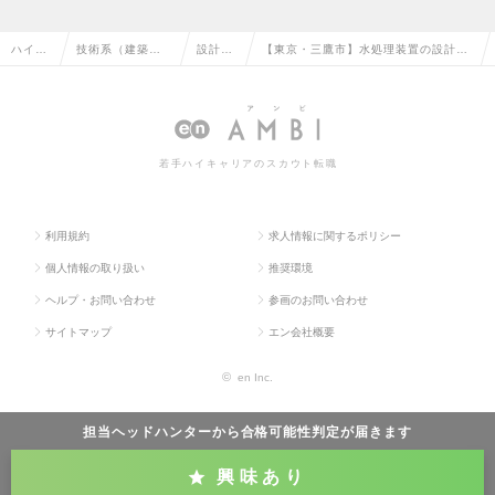
ハイク
技術系（建築・
設計
【東京・三鷹市】水処理装置の設計
ラス求
設備・土木・プ
（設
（純水・排水）／水処理技術のリーデ
人TOP
ラント）の転職
備）の
ィングカンパニーの求人情報
転職
若手ハイキャリアのスカウト転職
利用規約
求人情報に関するポリシー
個人情報の取り扱い
推奨環境
ヘルプ・お問い合わせ
参画のお問い合わせ
サイトマップ
エン会社概要
©
en Inc.
担当ヘッドハンターから
合格可能性判定
が届きます
興味あり