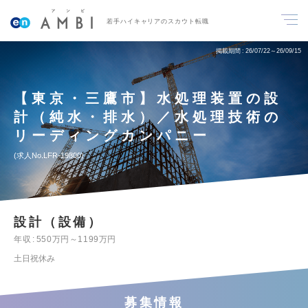
若手ハイキャリアのスカウト転職
掲載期間
26/07/22～26/09/15
【東京・三鷹市】水処理装置の設
計（純水・排水）／水処理技術の
リーディングカンパニー
求人No.LFR-19800
設計（設備）
年収
550万円～1199万円
土日祝休み
募集情報