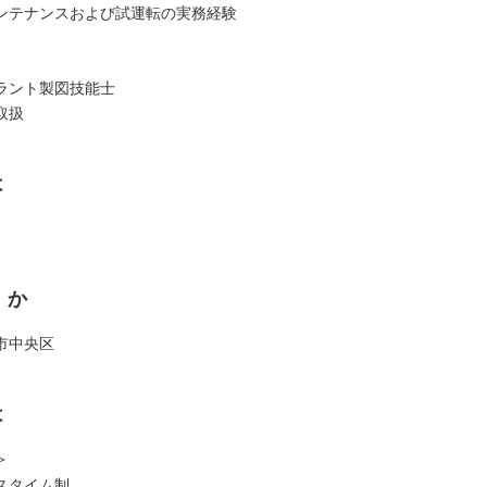
ンテナンスおよび試運転の実務経験
ラント製図技能士
取扱
は
くか
市中央区
は
＞
スタイム制