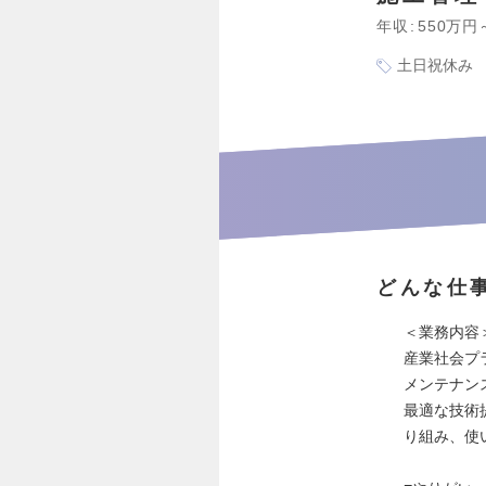
年収
550万円
土日祝休み
どんな仕
＜業務内容
産業社会プ
メンテナン
最適な技術
り組み、使