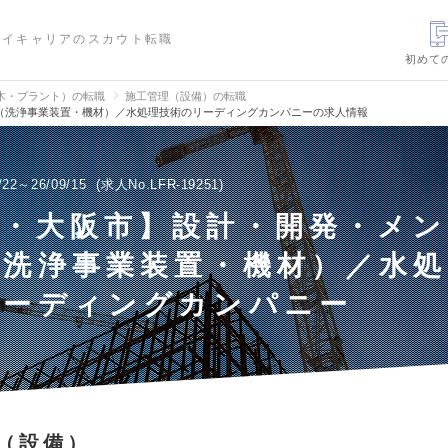
ハイキャリアのスカウト転職
初めて
木・プラント）の転職
施工管理（設備）の転職
（洗浄事業装置・機材）／水処理技術のリーディングカンパニーの求人情報
/22～26/09/15
求人No.LFR-19251
阪・大阪市】設計・開発・メ
（洗浄事業装置・機材）／水処
リーディングカンパニー
（設備）