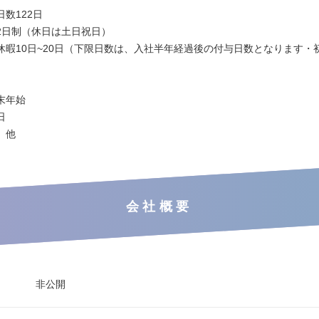
数122日
2日制（休日は土日祝日）
休暇10日~20日（下限日数は、入社半年経過後の付与日数となります・初
末年始
日
 他
会社概要
非公開