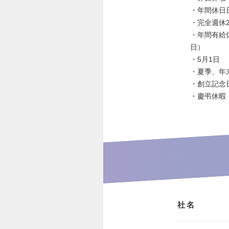
・年間休日日
・完全週休
・年間有給
日）
・5月1日
・夏季、年
・創立記念
・慶弔休暇
社名