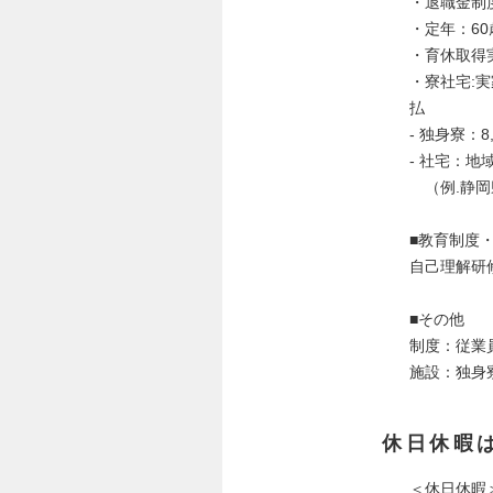
・退職金制
・定年：60
・育休取得
・寮社宅:
払
- 独身寮：
- 社宅：
（例.静岡県
■教育制度
自己理解研
■その他
制度：従業
施設：独身
休日休暇
＜休日休暇