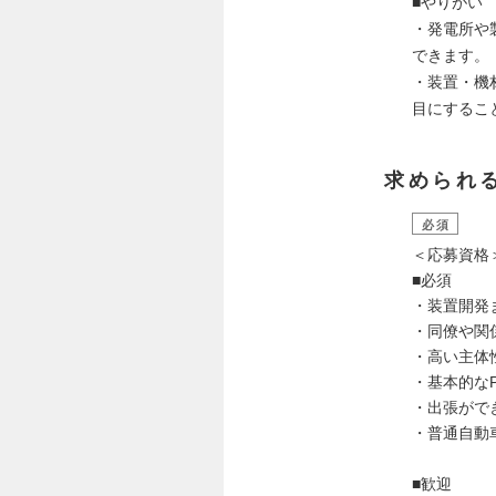
■やりがい
・発電所や
できます。
・装置・機
目にするこ
求められ
必須
＜応募資格
■必須
・装置開発
・同僚や関
・高い主体
・基本的な
・出張がで
・普通自動
■歓迎