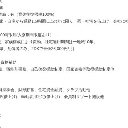
度
歳
実績：有（育休後復帰率100%）
実家・自宅から通勤1.5時間以上の方に限り、寮・社宅を借上げ、会社に
8,000円/月(入寮期間限度あり）
地域、家族構成により変動。社宅適用期間は一地域10年。
、配偶者のみ、2DKで最低26,000円/月)
・資格補助
修、職能別研修、自己啓発援助制度、国家資格等取得援助制度他
員持株会、財形貯蓄、住宅資金融資、クラブ活動他
寮(借上げ)、転勤者用社宅(借上げ)、会員制リゾート施設他
は
＞