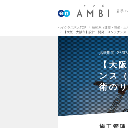
若手
ハイクラス求人TOP
技術系（建築・設備・土
【大阪・大阪市】設計・開発・メンテナンス
掲載期間
26/07
【大
ンス
術の
施工管理