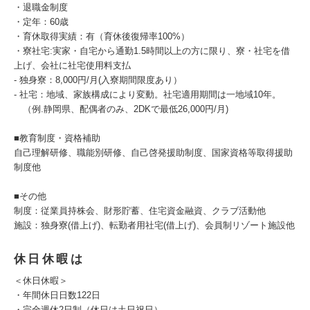
・退職金制度
・定年：60歳
・育休取得実績：有（育休後復帰率100%）
・寮社宅:実家・自宅から通勤1.5時間以上の方に限り、寮・社宅を借
上げ、会社に社宅使用料支払
- 独身寮：8,000円/月(入寮期間限度あり）
- 社宅：地域、家族構成により変動。社宅適用期間は一地域10年。
（例.静岡県、配偶者のみ、2DKで最低26,000円/月)
■教育制度・資格補助
自己理解研修、職能別研修、自己啓発援助制度、国家資格等取得援助
制度他
■その他
制度：従業員持株会、財形貯蓄、住宅資金融資、クラブ活動他
施設：独身寮(借上げ)、転勤者用社宅(借上げ)、会員制リゾート施設他
休日休暇は
＜休日休暇＞
・年間休日日数122日
・完全週休2日制（休日は土日祝日）