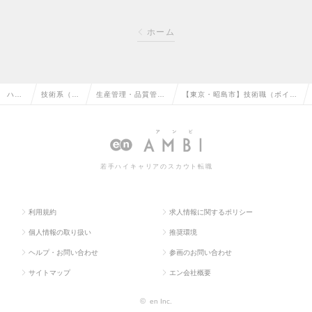
ホーム
ハイ
技術系（化
生産管理・品質管
【東京・昭島市】技術職（ボイ
クラ
学・素材・
理・品質保証・工場
ラ・水処理薬品等の自社商品サポ
ス求
食品・衣
長（化学・素材・食
ート）／水処理技術のリーディン
人TO
料）の転職
品・衣料）の転職
グカンパニーの求人情報
若手ハイキャリアのスカウト転職
P
利用規約
求人情報に関するポリシー
個人情報の取り扱い
推奨環境
ヘルプ・お問い合わせ
参画のお問い合わせ
サイトマップ
エン会社概要
©
en Inc.