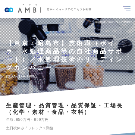
若手ハイキャリアのスカウト転職
掲載期間
26/07/22～26/09/15
【東京・昭島市】技術職（ボイ
ラ・水処理薬品等の自社商品サポ
ート）／水処理技術のリーディン
グカンパニー
求人No.LFR-19882
生産管理・品質管理・品質保証・工場長
（化学・素材・食品・衣料）
年収
650万円～999万円
土日祝休み
フレックス勤務