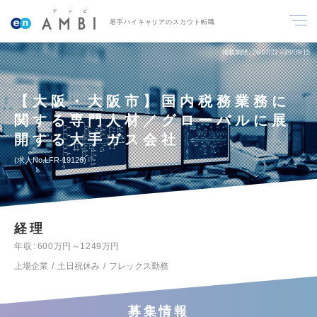
若手ハイキャリアのスカウト転職
掲載期間
26/07/22～26/09/15
【大阪・大阪市】国内税務業務に
関する専門人材／グローバルに展
開する大手ガス会社
求人No.LFR-19126
経理
年収
600万円～1249万円
上場企業
土日祝休み
フレックス勤務
募集情報