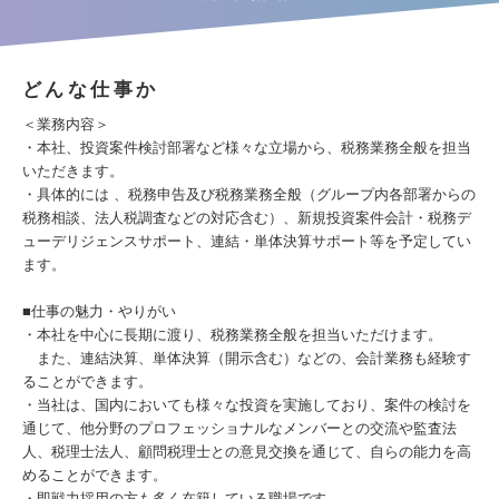
どんな仕事か
＜業務内容＞
・本社、投資案件検討部署など様々な立場から、税務業務全般を担当
いただきます。
・具体的には 、税務申告及び税務業務全般（グループ内各部署からの
税務相談、法人税調査などの対応含む）、新規投資案件会計・税務デ
ューデリジェンスサポート、連結・単体決算サポート等を予定してい
ます。
■仕事の魅力・やりがい
・本社を中心に長期に渡り、税務業務全般を担当いただけます。
また、連結決算、単体決算（開示含む）などの、会計業務も経験す
ることができます。
・当社は、国内においても様々な投資を実施しており、案件の検討を
通じて、他分野のプロフェッショナルなメンバーとの交流や監査法
人、税理士法人、顧問税理士との意見交換を通じて、自らの能力を高
めることができます。
・即戦力採用の方も多く在籍している職場です。