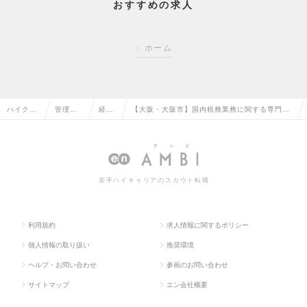
おすすめの求人
ホーム
ハイクラ
管理部
経理
【大阪・大阪市】国内税務業務に関する専門人
ス求人TO
門系の
の転
材／グローバルに展開する大手ガス会社の求人
P
転職
職
情報
若手ハイキャリアのスカウト転職
利用規約
求人情報に関するポリシー
個人情報の取り扱い
推奨環境
ヘルプ・お問い合わせ
参画のお問い合わせ
サイトマップ
エン会社概要