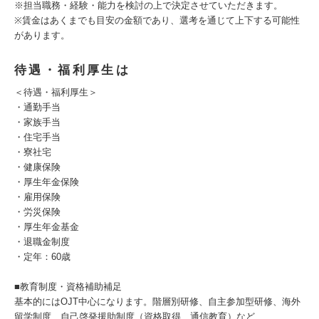
※担当職務・経験・能力を検討の上で決定させていただきます。
※賃金はあくまでも目安の金額であり、選考を通じて上下する可能性
があります。
待遇・福利厚生は
＜待遇・福利厚生＞
・通勤手当
・家族手当
・住宅手当
・寮社宅
・健康保険
・厚生年金保険
・雇用保険
・労災保険
・厚生年金基金
・退職金制度
・定年：60歳
■教育制度・資格補助補足
基本的にはOJT中心になります。階層別研修、自主参加型研修、海外
留学制度、自己啓発援助制度（資格取得、通信教育）など