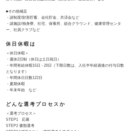
■その他補足
・諸制度/財形貯蓄、会社貯金、共済会など
・諸施設/独身寮、社宅、保養所、総合グラウンド、健康管理センタ
ー、社員クラブなど
休日休暇は
＜休日休暇＞
・週休2日制（休日は土日祝日）
・年間有給休暇15日 - 20日（下限日数は、入社半年経過後の付与日数
となります）
・年間休日日数122日
・夏期休暇
・年末年始 など
どんな選考プロセスか
＜選考プロセス＞
STEP1 応募
STEP2 書類選考