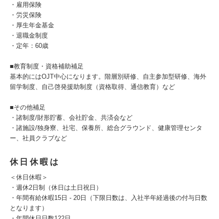
・雇用保険
・労災保険
・厚生年金基金
・退職金制度
・定年：60歳
■教育制度・資格補助補足
基本的にはOJT中心になります。階層別研修、自主参加型研修、海外
留学制度、自己啓発援助制度（資格取得、通信教育）など
■その他補足
・諸制度/財形貯蓄、会社貯金、共済会など
・諸施設/独身寮、社宅、保養所、総合グラウンド、健康管理センタ
ー、社員クラブなど
休日休暇は
＜休日休暇＞
・週休2日制（休日は土日祝日）
・年間有給休暇15日 - 20日（下限日数は、入社半年経過後の付与日数
となります）
・年間休日日数122日