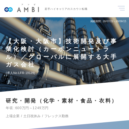
若手ハイキャリアのスカウト転職
掲載期間
26/07/22～26/09/15
【大阪・大阪市】技術開発及び事
業化検討（カーボンニュートラ
ル）／グローバルに展開する大手
ガス会社
求人No.LFR-19129
研究・開発（化学・素材・食品・衣料）
年収
600万円～1249万円
上場企業
土日祝休み
フレックス勤務