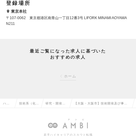
登録場所
東京本社
〒107-0062 東京都港区南青山一丁目12番3号 LIFORK MINAMI AOYAMA
N211
最近ご覧になった求人に基づいた
おすすめの求人
ホーム
ハイ
技術系（化
研究・開発
【大阪・大阪市】技術開発及び事業
クラ
学・素材・食
（化学・素
化検討（カーボンニュートラル）／
ス求
品・衣料）の
材・食品・衣
グローバルに展開する大手ガス会社
人TO
転職
料）の転職
の求人情報
若手ハイキャリアのスカウト転職