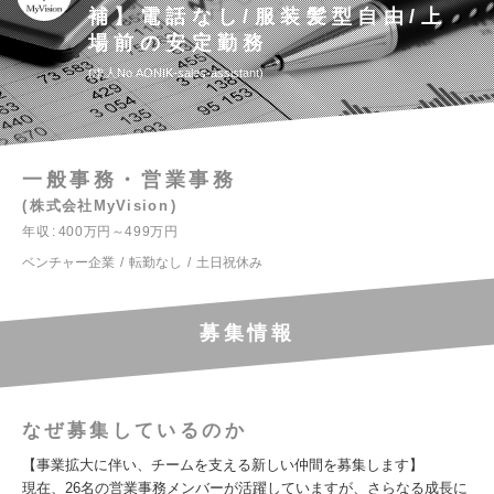
補】電話なし/服装髪型自由/上
場前の安定勤務
求人No.AONIK-sales-assistant
一般事務・営業事務
株式会社MyVision
年収
400万円～499万円
ベンチャー企業
転勤なし
土日祝休み
募集情報
なぜ募集しているのか
【事業拡大に伴い、チームを支える新しい仲間を募集します】
現在、26名の営業事務メンバーが活躍していますが、さらなる成長に