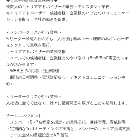
◆営業事務の主な業務内容◆
複数人のキャリアアドバイザーの事務・アシスタント業務。
キャリアアドバイザー・候補者様・企業様のハブとなりコミュニケー
ションを取り、全社の動きを促進。
＜メンバークラスが担う業務＞
※リーダー候補入社の方も、入社後は基本ルール理解の為オンボーデ
ィングとして業務を実行。
キャリアアドバイザーの業務支援
・メールでの候補者様、企業様とのやり取り（BtoB/BtoC両面のスキ
ルが活かせます）
・WEB上での応募・進捗管理
・面談の日程調整（電話対応なし・テキストコミュニケーション中
心）
＜リーダークラスが担う業務＞
入社後に全てではなく、徐々に活躍範囲を広げることを期待します。
チームマネジメント
・メンバー（5～7名程度を想定）の業務分担、進捗管理、育成指導
・定期的な1on1ミーティングの実施と、メンバーのキャリア形成支援
・チーム全体の目標設定とKPI管理