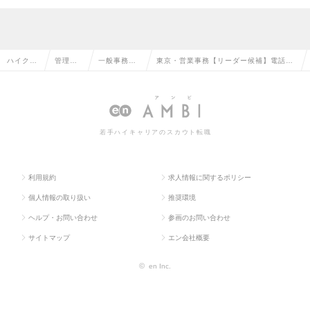
ハイクラ
管理部
一般事務・
東京・営業事務【リーダー候補】電話な
ス求人T
門系の
営業事務の
し/服装髪型自由/上場前の安定勤務の求
OP
転職
転職
人情報
若手ハイキャリアのスカウト転職
利用規約
求人情報に関するポリシー
個人情報の取り扱い
推奨環境
ヘルプ・お問い合わせ
参画のお問い合わせ
サイトマップ
エン会社概要
©
en Inc.