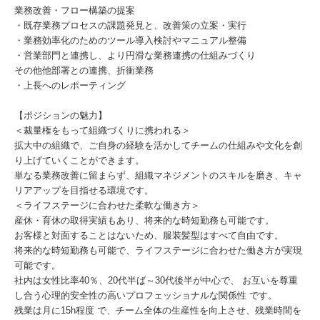
業務改善・フロー構築の提案
・既存業務プロセスの課題発見と、改善策の立案・実行
・業務効率化のためのツール導入検討やマニュアル整備
・営業部門と連携し、より円滑な業務連携の仕組みづくり
その他他部署との連携、折衝業務
・上長へのレポーティング
【ポジションの魅力】
＜裁量権をもって組織づくりに携われる＞
拡大中の組織で、ご自身の経験を活かしてチームの仕組みや文化を創
り上げていくことができます。
単なる業務改善に留まらず、組織マネジメントのスキルを磨き、キャ
リアアップを目指せる環境です。
＜ライフステージに合わせた柔軟な働き方＞
産休・育休の取得実績もあり、将来的な時短勤務も可能です。
お客様と対面することはないため、服装髪型はすべて自由です。
将来的な時短勤務も可能で、ライフステージに合わせた働き方が実現
可能です。
社内は女性比率40％、20代半ば～30代後半が中心で、 お互いを尊重
し合う心理的安全性の高いプロフェッショナルな関係性 です。
残業は月に15h程度 で、チーム全体の生産性を向上させ、残業時間を