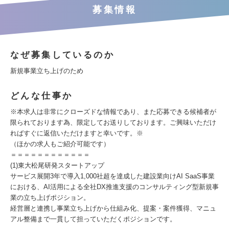
募集情報
なぜ募集しているのか
新規事業立ち上げのため
どんな仕事か
※本求人は非常にクローズドな情報であり、また応募できる候補者が
限られております為、限定してお送りしております。ご興味いただけ
ればすぐに返信いただけますと幸いです。※
（ほかの求人もご紹介可能です）
＝＝＝＝＝＝＝＝＝＝＝＝
(1)東大松尾研発スタートアップ
サービス展開3年で導入1,000社超を達成した建設業向けAI SaaS事業
における、AI活用による全社DX推進支援のコンサルティング型新規事
業の立ち上げポジション。
経営層と連携し事業立ち上げから仕組み化、提案・案件獲得、マニュ
アル整備まで一貫して担っていただくポジションです。