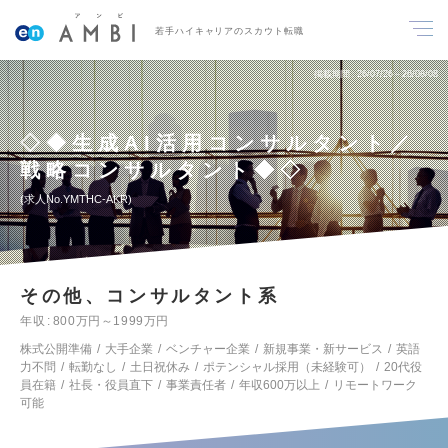
若手ハイキャリアのスカウト転職
掲載期間
26/07/26～26/08/08
◇◆生成AI活用コンサルタント／
戦略コンサルタント◆◇
求人No.YMTHC-AKR
その他、コンサルタント系
年収
800万円～1999万円
株式公開準備
大手企業
ベンチャー企業
新規事業・新サービス
英語
力不問
転勤なし
土日祝休み
ポテンシャル採用（未経験可）
20代役
員在籍
社長・役員直下
事業責任者
年収600万以上
リモートワーク
可能