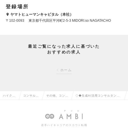
登録場所
ヤマトヒューマンキャピタル（本社）
〒102-0093 東京都千代田区平河町2-5-3 MIDORI.so NAGATACHO
最近ご覧になった求人に基づいた
おすすめの求人
ホーム
ハイクラ
コンサルタ
その他、コンサ
◇◆生成AI活用コンサルタント／
ス求人TO
ント系の転
ルタント系の転
戦略コンサルタント◆◇の求人情
P
職
職
報
若手ハイキャリアのスカウト転職