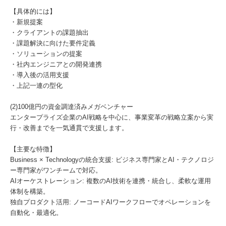
【具体的には】
・新規提案
・クライアントの課題抽出
・課題解決に向けた要件定義
・ソリューションの提案
・社内エンジニアとの開発連携
・導入後の活用支援
・上記一連の型化
(2)100億円の資金調達済みメガベンチャー
エンタープライズ企業のAI戦略を中心に、事業変革の戦略立案から実
行・改善までを一気通貫で支援します。
【主要な特徴】
Business × Technologyの統合支援: ビジネス専門家とAI・テクノロジ
ー専門家がワンチームで対応。
AIオーケストレーション: 複数のAI技術を連携・統合し、柔軟な運用
体制を構築。
独自プロダクト活用: ノーコードAIワークフローでオペレーションを
自動化・最適化。