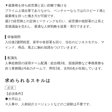
▼裁量権を持ち経営層と近い距離で働ける
プライム上場企業でありながら、ベンチャーならではのスピード感と
裁量権を持った働き方が可能です。
週1で経営陣との定例ミーティングを行い、経営層や他部署の上長と
直接議論を交わし、最適な人材戦略を提案・実行できます。
▍研修期間
入社後2週間程度、座学や各部署を回り、当社のビジネスモデル、マ
インド、商品、風土に触れ知識をつけていきます。
▍配属先
人事総務部の採用チーム配属：総合職3名、面接調整など事務業務を
担う業務職が6名のチームで、男性3名、女性6名が在籍しています。
求められるスキルは
必須
【必須条件】
◆大卒以上
※人事や、人材紹介エージェントなどのご経験は不要です。