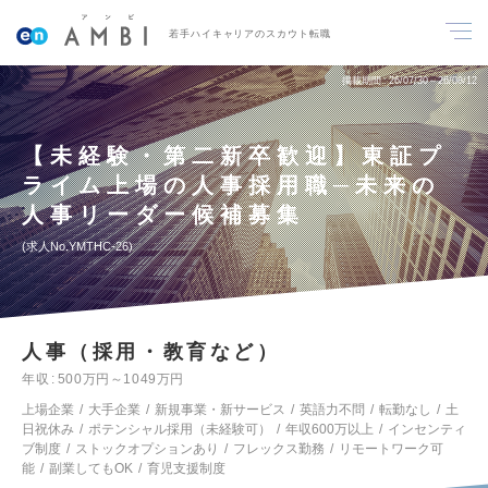
若手ハイキャリアのスカウト転職
掲載期間
26/07/30～26/08/12
【未経験・第二新卒歓迎】東証プ
ライム上場の人事採用職─未来の
人事リーダー候補募集
求人No.YMTHC-26
人事（採用・教育など）
年収
500万円～1049万円
上場企業
大手企業
新規事業・新サービス
英語力不問
転勤なし
土
日祝休み
ポテンシャル採用（未経験可）
年収600万以上
インセンティ
ブ制度
ストックオプションあり
フレックス勤務
リモートワーク可
能
副業してもOK
育児支援制度