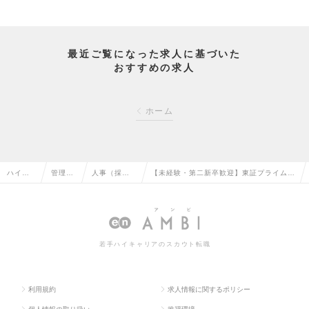
最近ご覧になった求人に基づいた
おすすめの求人
ホーム
ハイク
管理部
人事（採
【未経験・第二新卒歓迎】東証プライム上
ラス求
門系の
用・教育な
場の人事採用職─未来の人事リーダー候補
人TOP
転職
ど）の転職
募集の求人情報
若手ハイキャリアのスカウト転職
利用規約
求人情報に関するポリシー