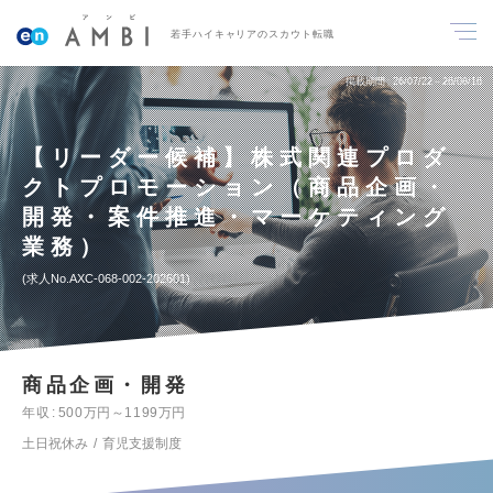
若手ハイキャリアのスカウト転職
掲載期間
26/07/22～26/08/16
【リーダー候補】株式関連プロダ
クトプロモーション（商品企画・
開発・案件推進・マーケティング
業務）
求人No.AXC-068-002-202601
商品企画・開発
年収
500万円～1199万円
土日祝休み
育児支援制度