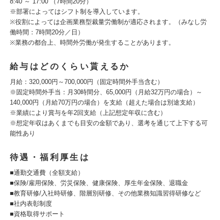
8:40 ～ 17:00 （7時間20分）
※部署によってはシフト制を導入しています。
※役割によっては企画業務型裁量労働制が適応されます。（みなし労
働時間：7時間20分／日）
※業務の都合上、時間外労働が発生することがあります。
給与はどのくらい貰えるか
月給：320,000円～700,000円（固定時間外手当含む）
※固定時間外手当：月30時間分、65,000円（月給32万円の場合）～
140,000円（月給70万円の場合）を支給（超えた場合は別途支給）
※業績により賞与を年2回支給（上記想定年収に含む）
※想定年収はあくまでも目安の金額であり、選考を通じて上下する可
能性あり
待遇・福利厚生は
■通勤交通費（全額支給）
■保険/雇用保険、労災保険、健康保険、厚生年金保険、退職金
■教育研修/入社時研修、階層別研修、その他業務知識習得研修など
■社内表彰制度
■資格取得サポート