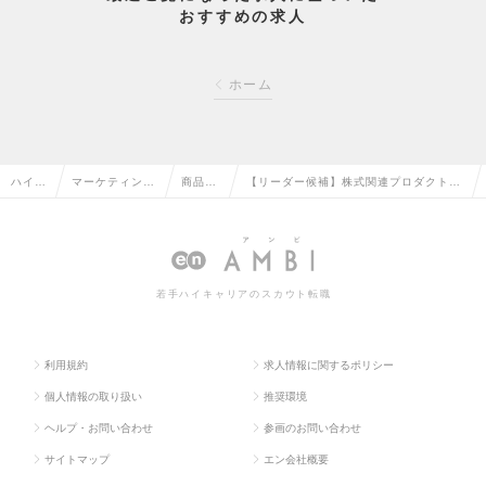
おすすめの求人
ホーム
ハイク
マーケティン
商品企
【リーダー候補】株式関連プロダクトプ
ラス求
グ・販促企画・
画・開
ロモーション（商品企画・開発・案件推
人TOP
商品開発系の転
発の転
進・マーケティング業務）の求人情報
職
職
若手ハイキャリアのスカウト転職
利用規約
求人情報に関するポリシー
個人情報の取り扱い
推奨環境
ヘルプ・お問い合わせ
参画のお問い合わせ
サイトマップ
エン会社概要