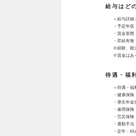
給与はど
＜給与詳細
・予定年収：5
・賃金形態
・昇給有無
※経験、能
※賃金はあ
待遇・福
＜待遇・福
・健康保険
・厚生年金
・雇用保険
・労災保険
・通勤手当
・定年：65