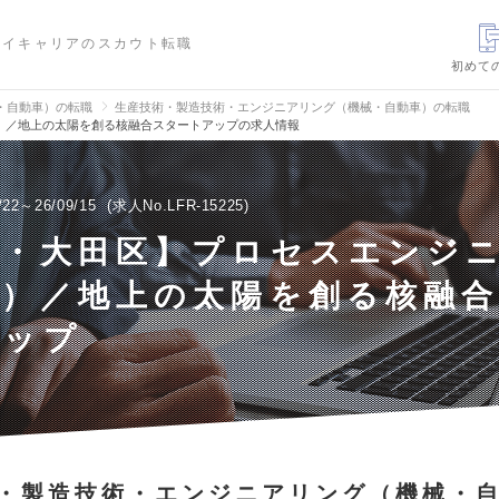
ハイキャリアのスカウト転職
初めて
・自動車）の転職
生産技術・製造技術・エンジニアリング（機械・自動車）の転職
）／地上の太陽を創る核融合スタートアップの求人情報
/22～26/09/15
求人No.LFR-15225
京・大田区】プロセスエンジ
流）／地上の太陽を創る核融
アップ
・製造技術・エンジニアリング（機械・