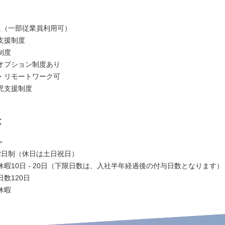
足（一部従業員利用可）
支援制度
制度
オプション制度あり
・リモートワーク可
児支援制度
は
＞
2日制（休日は土日祝日）
休暇10日 - 20日（下限日数は、入社半年経過後の付与日数となります）
数120日
休暇