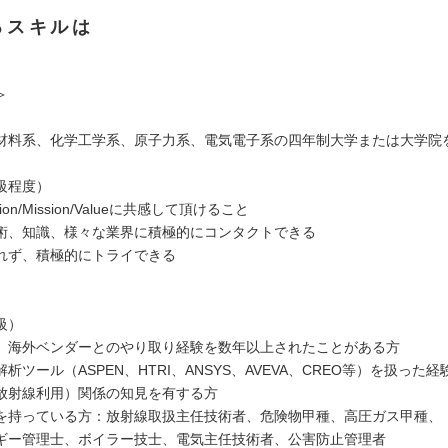
るスキルは
＞
材料系、化学工学系、原子力系、電気電子系の四年制大学または大学院
級程度）
ion/Mission/Valueに共感して頂けること
術、知識、様々な業界に積極的にコンタクトできる
れず、積極的にトライできる
級）
、海外ベンダーとのやり取り経験を数年以上されたことがある方
析ツール（ASPEN、HTRI、ANSYS、AVEVA、CREO等）を扱った
放射線利用）関係の知見を有する方
を持っている方：放射線取扱主任技術者、危険物甲種、高圧ガス甲種、
管理士、ボイラー技士、電気主任技術者、公害防止管理者