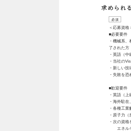
求められ
必須
＜応募資格
■必要要件
・機械系、
了された方
・英語（中
・当社のVis
・新しい技
・失敗を恐
■歓迎要件
・英語（上
・海外駐在
・各種工業解
・原子力（
・次の資格
エネルギー