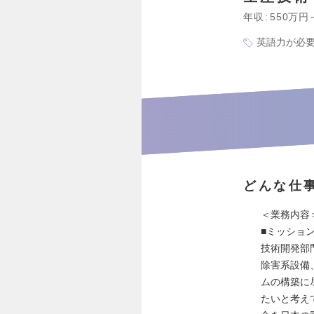
年収
550万円
英語力が必
どんな仕
＜業務内容
■ミッショ
技術開発部
除害系設備
ムの構築に
たいと考え