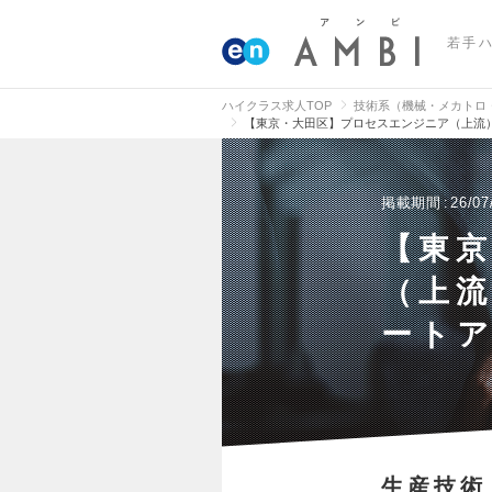
若手
ハイクラス求人TOP
技術系（機械・メカトロ
【東京・大田区】プロセスエンジニア（上流
掲載期間
26/07
【東
（上
ート
生産技術