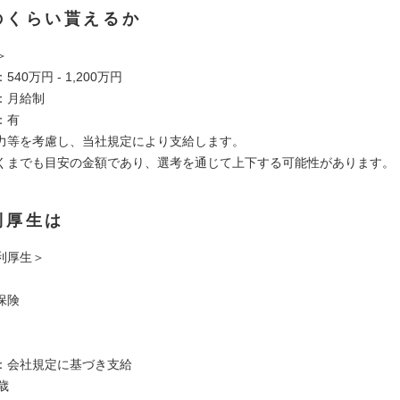
のくらい貰えるか
＞
40万円 - 1,200万円
：月給制
：有
力等を考慮し、当社規定により支給します。
くまでも目安の金額であり、選考を通じて上下する可能性があります。
利厚生は
利厚生＞
保険
：会社規定に基づき支給
歳