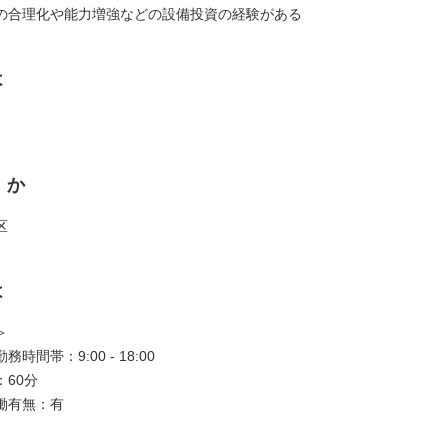
の合理化や能力増強などの設備投資の経験がある
は
くか
区
は
＞
時間帯：9:00 - 18:00
60分
働有無：有