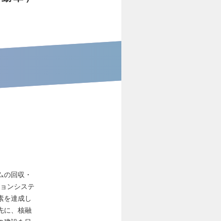
ムの回収・
ションシステ
素を達成し
先に、核融