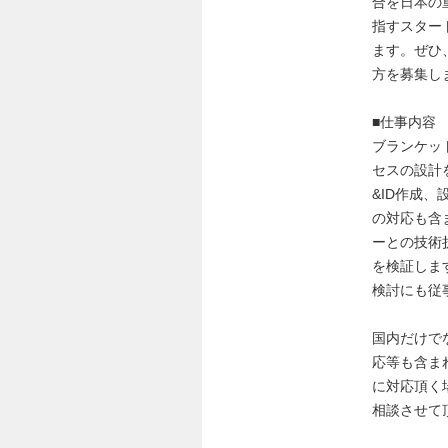
合を日本の
指すスター
ます。ぜひ
方を募集し
■仕事内容
ブランケッ
セスの設計
&ID作成
の対応も含
ーとの技術
を検証しま
検討にも従
国内だけで
応等も含ま
に対応頂く
相談させて