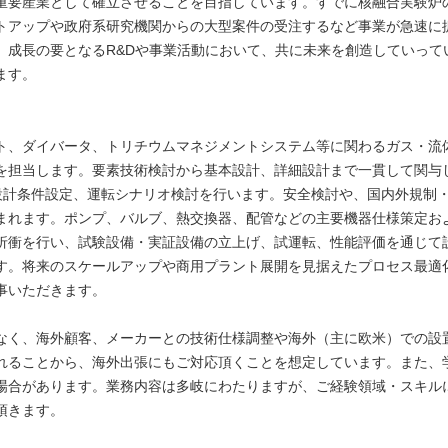
重要産業として確立させることを目指しています。すでに核融合実験炉
トアップや政府系研究機関からの大型案件の受注するなど事業が急速に
、成長の要となるR&Dや事業活動において、共に未来を創造していって
ます。
ト、ダイバータ、トリチウムマネジメントシステム等に関わるガス・流
を担当します。要素技術検討から基本設計、詳細設計まで一貫して関与し
、設計条件設定、運転シナリオ検討を行います。安全検討や、国内外規制
まれます。ポンプ、バルブ、熱交換器、配管などの主要機器仕様策定お
折衝を行い、試験設備・実証設備の立上げ、試運転、性能評価を通じて
す。将来のスケールアップや商用プラント展開を見据えたプロセス最適
事いただきます。
なく、海外顧客、メーカーとの技術仕様調整や海外（主に欧米）での設
れることから、海外出張にもご対応頂くことを想定しています。また、
場合があります。業務内容は多岐にわたりますが、ご経験領域・スキル
頂きます。