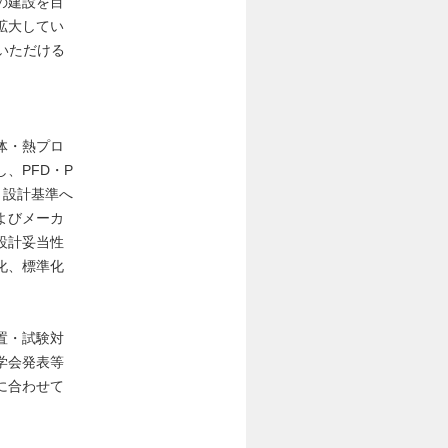
の建設を目
拡大してい
いただける
体・熱プロ
、PFD・P
・設計基準へ
よびメーカ
設計妥当性
化、標準化
置・試験対
学会発表等
に合わせて