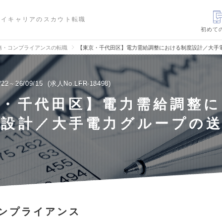
ハイキャリアのスカウト転職
初めて
務・コンプライアンスの転職
【東京・千代田区】電力需給調整における制度設計／大手
/22～26/09/15
求人No.LFR-18498
京・千代田区】電力需給調整
度設計／大手電力グループの
者
ンプライアンス