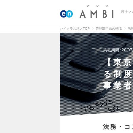
若手
ハイクラス求人TOP
管理部門系の転職
法
掲載期間
26/07
【東
る制
事業
法務・コ