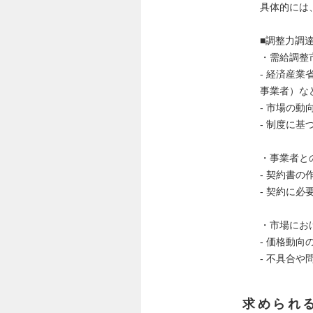
具体的には
■調整力調
・需給調整
- 経済産
事業者）な
- 市場の
- 制度に基
・事業者と
- 契約書
- 契約に
・市場にお
- 価格動
- 不具合
求められ