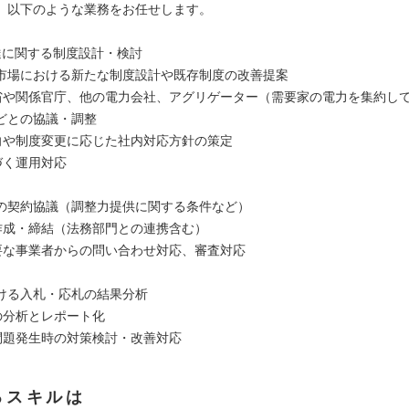
、以下のような業務をお任せします。
達に関する制度設計・検討
市場における新たな制度設計や既存制度の改善提案
業省や関係官庁、他の電力会社、アグリゲーター（需要家の電力を集約し
どとの協議・調整
動向や制度変更に応じた社内対応方針の策定
づく運用対応
の契約協議（調整力提供に関する条件など）
の作成・締結（法務部門との連携含む）
必要な事業者からの問い合わせ対応、審査対応
ける入札・応札の結果分析
向の分析とレポート化
や問題発生時の対策検討・改善対応
るスキルは