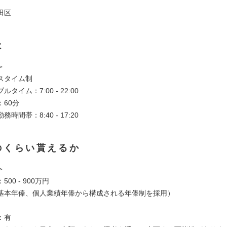
田区
は
＞
スタイム制
タイム：7:00 - 22:00
60分
時間帯：8:40 - 17:20
のくらい貰えるか
＞
00 - 900万円
基本年俸、個人業績年俸から構成される年俸制を採用）
：有