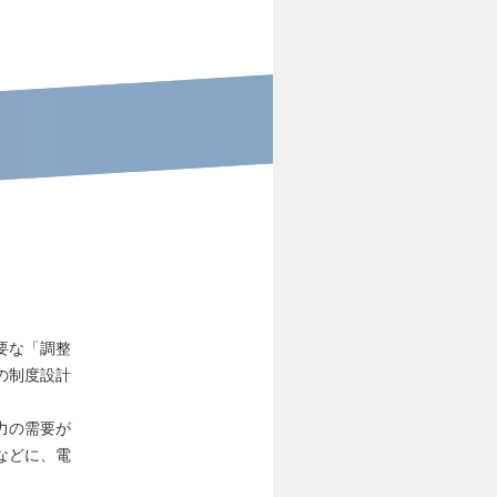
要な「調整
の制度設計
力の需要が
などに、電