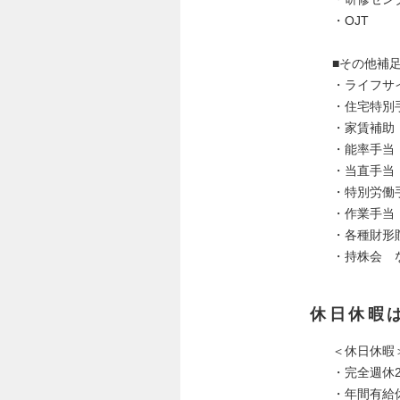
・OJT
■その他補
・ライフサ
・住宅特別
・家賃補助
・能率手当
・当直手当
・特別労働
・作業手当
・各種財形
・持株会 
休日休暇
＜休日休暇
・完全週休
・年間有給