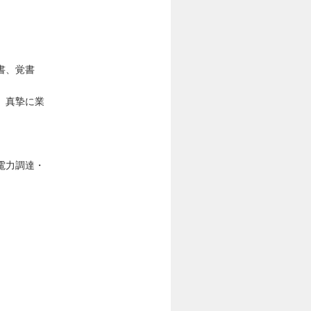
書、覚書
、真摯に業
電力調達・