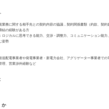
＞
規業務に関する相手先との契約内容の協議，契約関係書類（約款、契約
締結の経験がある方
：ロジカルに思考できる能力、交渉・調整力、コミュニケーション能力
む姿勢
般送配電事業者や発電事業者・新電力会社、アグリゲーター事業者での
管理、営業渉外経験など
は
くか