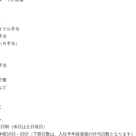
足
イクル手当
手当
（Ｒ手当）
手当
貯蓄
など
は
＞
2日制（休日は土日祝日）
休暇10日 - 20日（下限日数は、入社半年経過後の付与日数となります）