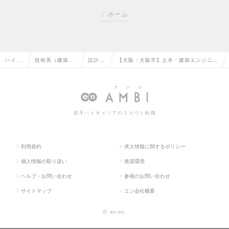
ホーム
ハイク
技術系（建築・
設計
【大阪・大阪市】土木・建築エンジニア
ラス求
設備・土木・プ
（設
（LNG基地・発電所）／グローバルに
人TOP
ラント）の転職
備）の
展開する大手ガス会社の求人情報
転職
若手ハイキャリアのスカウト転職
利用規約
求人情報に関するポリシー
個人情報の取り扱い
推奨環境
ヘルプ・お問い合わせ
参画のお問い合わせ
サイトマップ
エン会社概要
©
en Inc.