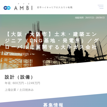
若手ハイキャリアのスカウト転職
掲載期間
26/07/22～26/09/15
【大阪・大阪市】土木・建築エン
ジニア（LNG基地・発電所）／グ
ローバルに展開する大手ガス会社
求人No.LFR-19115
設計（設備）
年収
600万円～1249万円
上場企業
土日祝休み
募集情報