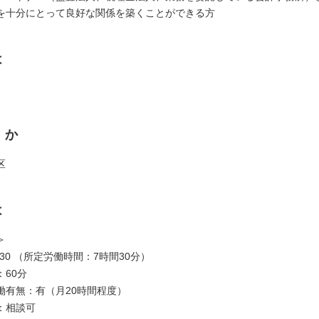
を十分にとって良好な関係を築くことができる方
は
くか
区
は
＞
 17:30 （所定労働時間：7時間30分）
60分
働有無：有（月20時間程度）
：相談可