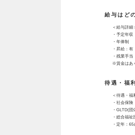
給与はど
＜給与詳細
・予定年収：8
・年俸制
・昇給：有
・残業手当
※賃金はあ
待遇・福
＜待遇・福
・社会保険
・GLTD(
・総合福祉
・定年：65