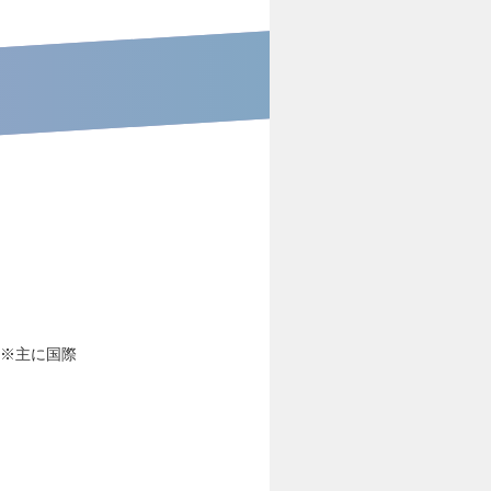
 ※主に国際