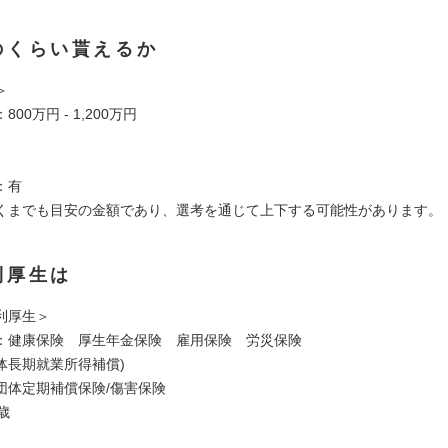
のくらい貰えるか
＞
00万円 - 1,200万円
：有
くまでも目安の金額であり、選考を通じて上下する可能性があります。
利厚生は
利厚生＞
：健康保険 厚生年金保険 雇用保険 労災保険
団体長期就業所得補償)
団体定期補償保険/傷害保険
歳