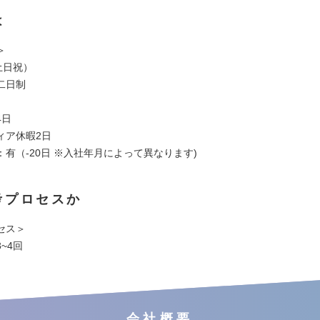
は
＞
土日祝）
二日制
4日
ィア休暇2日
有（-20日 ※入社年月によって異なります)
考プロセスか
セス＞
~4回
会社概要