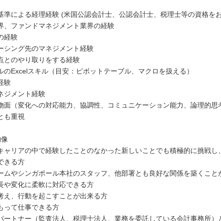
基準による経理経験 (米国公認会計士、公認会計士、税理士等の資格をお
界、ファンドマネジメント業界の経験
の経験
ーシング先のマネジメント経験
点とのやり取りをする経験
ルのExcelスキル（目安：ピボットテーブル、マクロを扱える）
経験
ネジメント経験
物面（変化への対応能力、協調性、コミュニケーション能力、論理的思
とも重視
物像
キャリアの中で経験したことのなかった新しいことでも積極的に挑戦し
できる方
ームやシンガポール本社のスタッフ、他部署とも良好な関係を築くこと
長や変化に柔軟に対応できる方
考え、行動を起こすことが出来る方
もって仕事できる方
パートナー（監査法人、税理士法人、業務を委託している会計事務所）