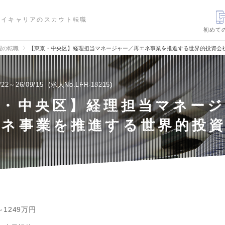
ハイキャリアのスカウト転職
初めて
理の転職
【東京・中央区】経理担当マネージャー／再エネ事業を推進する世界的投資会
/22～26/09/15
求人No.LFR-18215
京・中央区】経理担当マネー
エネ事業を推進する世界的投
～1249万円