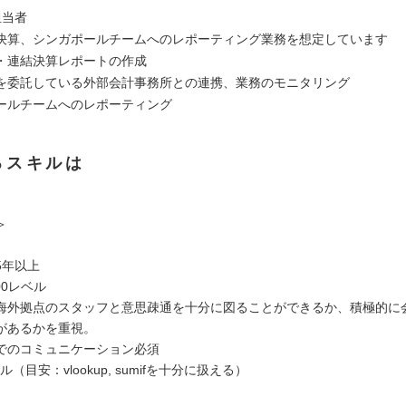
担当者
決算、シンガポールチームへのレポーティング業務を想定しています
・連結決算レポートの作成
を委託している外部会計事務所との連携、業務のモニタリング
ールチームへのレポーティング
るスキルは
＞
5年以上
700レベル
外拠点のスタッフと意思疎通を十分に図ることができるか、積極的に
があるかを重視。
のコミュニケーション必須
キル（目安：vlookup, sumifを十分に扱える）