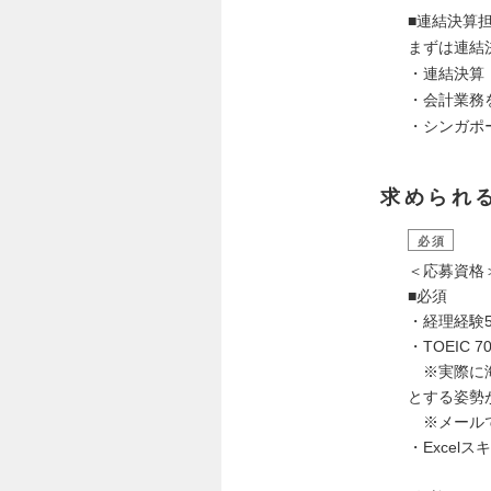
■連結決算
まずは連結
・連結決算
・会計業務
・シンガポ
求められ
必須
＜応募資格
■必須
・経理経験
・TOEIC 
※実際に海
とする姿勢
※メールで
・Excelス