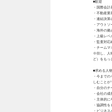
■歓迎
・国際会計
・不動産業
・連結決算
・アウトソ
・海外の拠
・上級レベ
・監査対応
・チームマ
※但し、人
ど）をもっ
■求める人
・今までの
しむことが
・自分のチ
・会社の成
・主体的に
・協調性を
・ビジネス