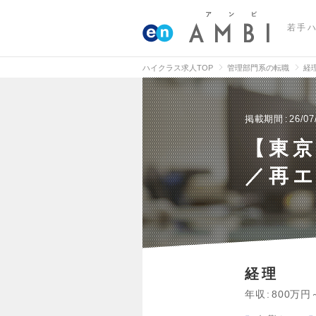
若手
ハイクラス求人TOP
管理部門系の転職
経
掲載期間
26/07
【東
／再
経理
年収
800万円