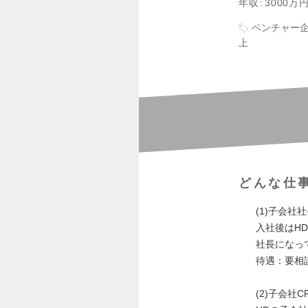
年収
3000万
ベンチャー
上
どんな仕
(1)子会社
入社後はH
社長になっ
待遇：要相
(2)子会社C