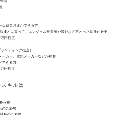
社管理
談
ーな資金調達ができる方
の調達とは違って、エンジェル投資家や海外など変わった調達が必要
00万円程度
（ブランディング担当）
メーカー、電気メーカーなどが顧客
ドできる方
00万円程度
るスキルは
社長候補
括のご経験
社社長のご経験