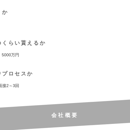
くか
のくらい貰えるか
 5000万円
考プロセスか
面接2～3回
会社概要