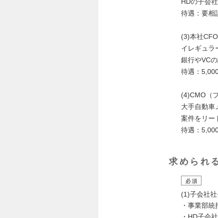
HDの子会
待遇：要相
(3)本社CFO
イレギュラ
銀行やVC
待遇：5,0
(4)CMO
大手自動車
案件をリー
待遇：5,0
求められ
必須
(1)子会社
・事業部統
・HD子会