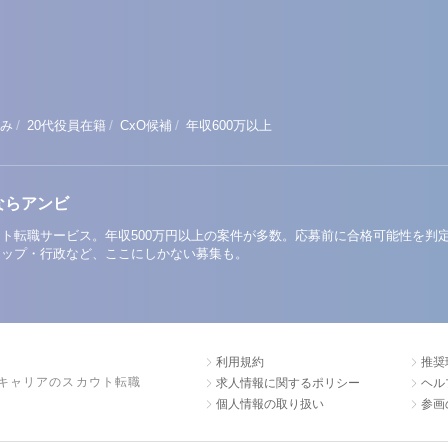
/
/
/
み
20代役員在籍
CxO候補
年収600万以上
ならアンビ
ト転職サービス。年収500万円以上の案件が多数。応募前に合格可能性を判
アップ・行政など、ここにしかない募集も。
利用規約
推奨
キャリアのスカウト転職
求人情報に関するポリシー
ヘル
個人情報の取り扱い
参画