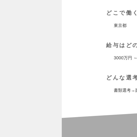
どこで働
東京都
給与はど
3000万円 ～
どんな選
書類選考→