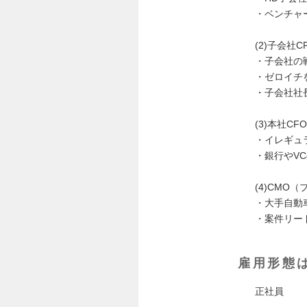
・ベンチャ
(2)子会社C
・子会社の
・ゼロイチ
・子会社社
(3)本社CFO
・イレギュ
・銀行やV
(4)CMO
・大手自動
・案件リー
雇用形態
正社員