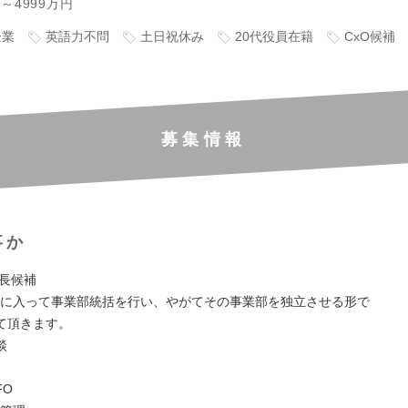
円～4999万円
企業
英語力不問
土日祝休み
20代役員在籍
CxO候補
募集情報
事か
社長候補
Dに入って事業部統括を行い、やがてその事業部を独立させる形で
て頂きます。
談
FO