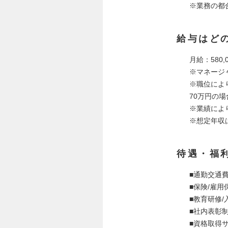
※業務の都
給与はど
月給：580
※マネージ
※職位により
70万円の
※業績によ
※想定年収
待遇・福
■通勤交通
■保険/雇
■教育研修
■社内表彰
■資格取得