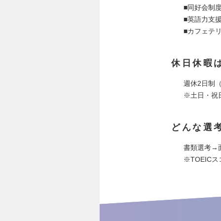
■同好会制
■英語力支援
■カフェテ
休日休暇
週休2日制
※土日・祝
どんな選
書類選考→
※TOEIC