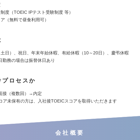
度
制度（TOEIC IPテスト受験制度 等）
リア（無料で昼食利用可）
は
（土日）、祝日、年末年始休暇、有給休暇（10～20日）、慶弔休暇
日勤務の場合は振替休日あり
考プロセスか
面接（複数回）→内定
スコア未保有の方は、入社後TOEICスコアを取得いただきます
会社概要