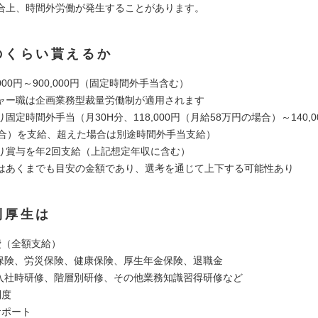
合上、時間外労働が発生することがあります。
のくらい貰えるか
,000円～900,000円（固定時間外手当含む）
ャー職は企画業務型裁量労働制が適用されます
固定時間外手当（月30H分、118,000円（月給58万円の場合）～140,
場合）を支給、超えた場合は別途時間外手当支給）
り賞与を年2回支給（上記想定年収に含む）
はあくまでも目安の金額であり、選考を通じて上下する可能性あり
利厚生は
費（全額支給）
用保険、労災保険、健康保険、厚生年金保険、退職金
/入社時研修、階層別研修、その他業務知識習得研修など
制度
サポート