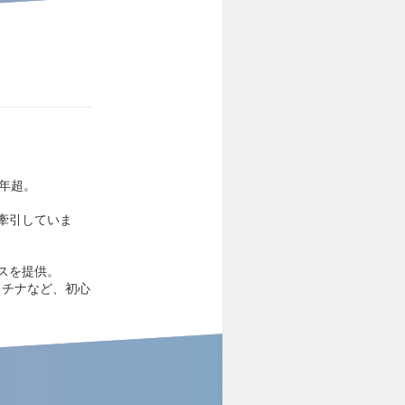
年超。
牽引していま
スを提供。
プラチナなど、初心