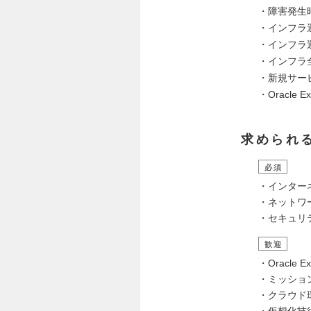
・障害発生
・インフラ
・インフラ
・インフラ
・新規サー
・Oracl
求められ
必須
・インター
・ネットワ
・セキュリ
歓迎
・Oracle 
・ミッショ
・クラウド環
・仮想化技