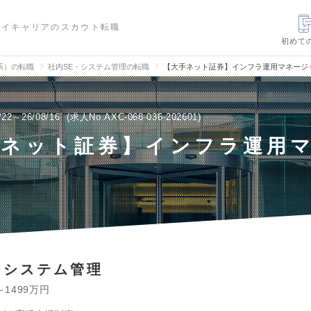
ハイキャリアのスカウト転職
初めて
信系）の転職
社内SE・システム管理の転職
【大手ネット証券】インフラ運用マネージ
/22～26/08/16
求人No.AXC-068-036-202601
手ネット証券】インフラ運用
ー
・システム管理
～1499万円