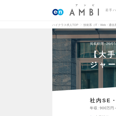
若手
ハイクラス求人TOP
技術系（IT・Web・通
掲載期間
26/07
【大
ジャ
社内SE
年収
900万円