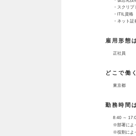
・スクリプト言
・ITIL資格
・ネット証
雇用形態
正社員
どこで働
東京都
勤務時間
8:40 ～ 1
※部署によ
※役割によ