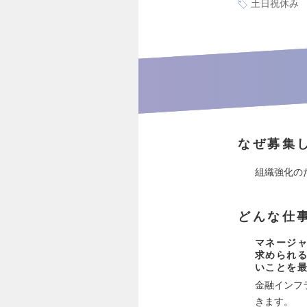
土日祝休み
なぜ募集
組織強化の
どんな仕
マネージ
求められ
いことを
金融インフ
きます。