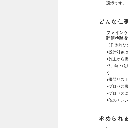
環境です。
どんな仕
ファインケ
評価検証
【具体的な
●設計対象
●施主から
成、熱・物
う
●機器リス
●プロセス
●プロセス
●他のエン
求められ