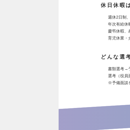
休日休暇
週休2日制
年次有給休
慶弔休暇、
育児休業・
どんな選
書類選考→
選考（役員
※予備面談