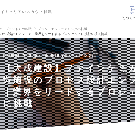
ハイキャリアのスカウト転職
初めて
木・プラント）の転職
プラントエンジニアリングの転職
ロセス設計エンジニア｜業界をリードするプロジェクトに挑戦の求人情報
掲載期間
26/08/06～26/08/19
求人No.TAIS-3
【大成建設】ファインケミ
造施設のプロセス設計エン
｜業界をリードするプロジ
に挑戦