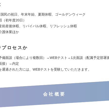
は
、国民の祝日、年末年始、夏期休暇、ゴールデンウィーク
暇（初年度20日）
産前産後休暇、リバイバル休暇、リフレッシュ休暇
介護休業ほか
考プロセスか
予備面談（場合により複数回）→WEBテスト→1次面談（配属予定部署
面接）→内定
を通過された方には、WEBテストを受験していただきます。
会社概要