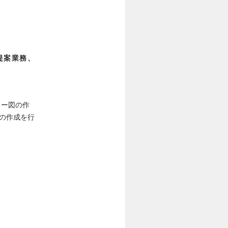
提案業務、
ロー図の作
Dの作成を行
）