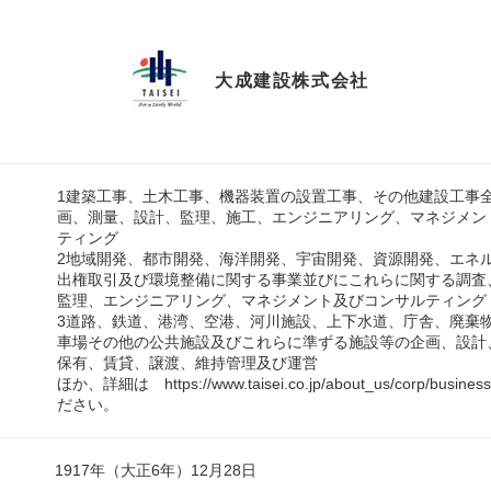
大成建設株式会社
1建築工事、土木工事、機器装置の設置工事、その他建設工事
画、測量、設計、監理、施工、エンジニアリング、マネジメン
ティング
2地域開発、都市開発、海洋開発、宇宙開発、資源開発、エネ
出権取引及び環境整備に関する事業並びにこれらに関する調査
監理、エンジニアリング、マネジメント及びコンサルティング
3道路、鉄道、港湾、空港、河川施設、上下水道、庁舎、廃棄
車場その他の公共施設及びこれらに準ずる施設等の企画、設計
保有、賃貸、譲渡、維持管理及び運営
ほか、詳細は https://www.taisei.co.jp/about_us/corp/busi
ださい。
1917年（大正6年）12月28日