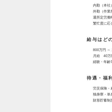
内勤（本社）
外勤（作業所等
週所定労働時
繁忙度に応
給与はど
800万円 ～
月給 40万
経験・年齢
待遇・福
労災保険・
独身寮・単
財形貯蓄制