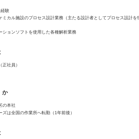
務経験
ケミカル施設のプロセス設計業務（主たる設計者としてプロセス設計を
ーションソフトを使用した各種解析業務
は
（正社員）
くか
区の本社
ーズは全国の作業所へ転勤（1年前後）
は