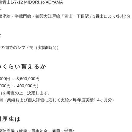
1-7-12 MIDORI.so AOYAMA
＞
銀座線・半蔵門線・都営大江戸線「青山一丁目駅」3番出口より徒歩4分
は
8:30の間でのシフト制（実働8時間）
のくらい貰えるか
000円 ～ 5,600,000円
000円 ～ 400,000円）
力を考慮の上、決定します。
2回（業績および個人評価に応じて支給／昨年度実績1.4ヶ月分）
利厚生は
保険完備（健康・厚生年金・雇用・労災）