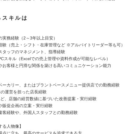
るスキルは
の実務経験（2～3年以上目安）
経験（売上・シフト・在庫管理など ※アルバイトリーダー等も可）
スタッフのマネジメント、指導経験
PCスキル（Excelでの売上管理や資料作成が可能なレベル）
やお客様と円滑な関係を築ける高いコミュニケーション能力
ベーカリー、またはプラントベースメニュー提供店での勤務経験
体の運営を担った店長経験
理など、店舗の経営数値に基づいた改善提案・実行経験
用や販促企画の立案・実行経験
接客経験や、外国人スタッフとの勤務経験
する人物像】
視点に立ち、最高のサービスを追求できる方