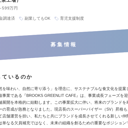
大泉工場
～599万円
金調達済
副業してもOK
育児支援制度
募集情報
しているのか
然を味わい、自然に寄り添う」を理念に、サステナブルな食文化を提案
事業である『BROOKS GREENLIT CAFE』は、事業成長フェーズを
舗展開を本格的に始動します。この事業拡大に伴い、将来のブランドを
ーの育成が急務となりました。現店長のスーパーバイザー（SV）昇格も
て店舗運営を担い、私たちと共にブランドを成長させてくれる新しい仲
は単なる欠員補充ではなく、未来の組織を創るための重要なポジション