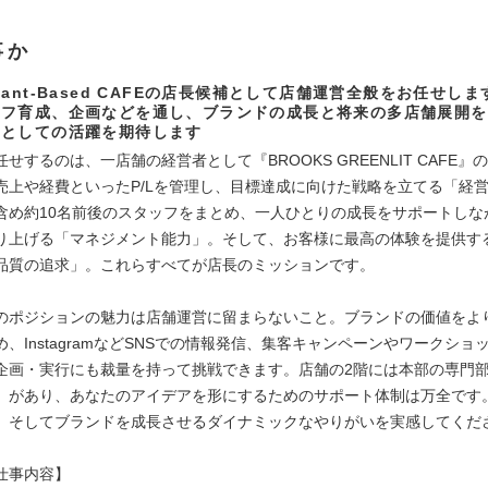
事か
lant-Based CAFEの店長候補として店舗運営全般をお任せし
ッフ育成、企画などを通し、ブランドの成長と将来の多店舗展開を
ーとしての活躍を期待します
せするのは、一店舗の経営者として『BROOKS GREENLIT CAFE』
売上や経費といったP/Lを管理し、目標達成に向けた戦略を立てる「経
含め約10名前後のスタッフをまとめ、一人ひとりの成長をサポートしな
り上げる「マネジメント能力」。そして、お客様に最高の体験を提供す
品質の追求」。これらすべてが店長のミッションです。
のポジションの魅力は店舗運営に留まらないこと。ブランドの価値をよ
、InstagramなどSNSでの情報発信、集客キャンペーンやワークショ
企画・実行にも裁量を持って挑戦できます。店舗の2階には本部の専門部
）があり、あなたのアイデアを形にするためのサポート体制は万全です
、そしてブランドを成長させるダイナミックなやりがいを実感してくだ
仕事内容】