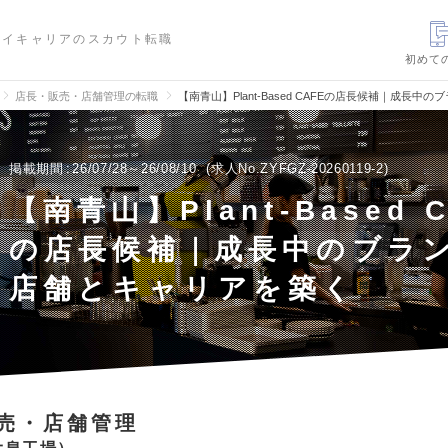
ハイキャリアのスカウト転職
初めて
店長・販売・店舗管理の転職
【南青山】Plant-Based CAFEの店長候補｜成
掲載期間
26/07/28～26/08/10
求人No.ZYFGZ-20260119-2
【南青山】Plant-Based 
の店長候補｜成長中のブラ
店舗とキャリアを築く
売・店舗管理