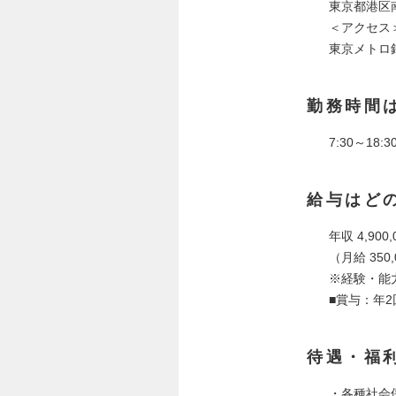
東京都港区南青山
＜アクセス
東京メトロ
勤務時間
7:30～1
給与はど
年収 4,900,
（月給 350,
※経験・能
■賞与：年
待遇・福
・各種社会