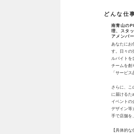
どんな仕
南青山のP
理、スタ
アメンバ
あなたにお任
す。日々の
ルバイトを
チームを創
「サービス
さらに、こ
に届けるため
イベントの
デザイン等
手で店舗を
【具体的な