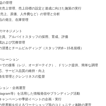
利益の管理
次売上管理、売上目標の設定と達成に向けた施策の実行
L（売上、原価、人件費など）の管理と分析
品の発注、在庫管理
フのマネジメント
社員、アルバイトスタッフの採用、育成、評価
成および労務管理
の浸透とチームビルディング（スタッフ約8～15名規模）
オペレーション
ーでの接客（レジ、オーダーテイク）、ドリンク提供、簡単な調理
応、サービス品質の維持・向上
衛生管理とクレンリネスの監督
ーション・企画運営
nstagram等）を活用した情報発信やブランディング活動
キャンペーンや季節イベントの企画・実行
の世界観を伝えるワークショップ等のコミュニティ体験の運営