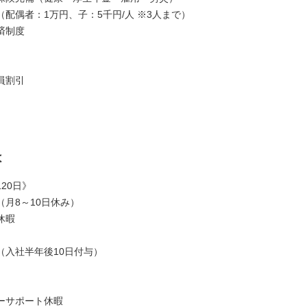
配偶者：1万円、子：5千円/人 ※3人まで）
済制度
員割引
は
20日》
（月8～10日休み）
休暇
（入社半年後10日付与）
ーサポート休暇