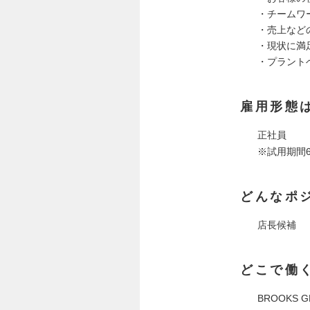
・チームワ
・売上など
・現状に満
・プラント
雇用形態
正社員
※試用期間
どんなポ
店長候補
どこで働
BROOKS G