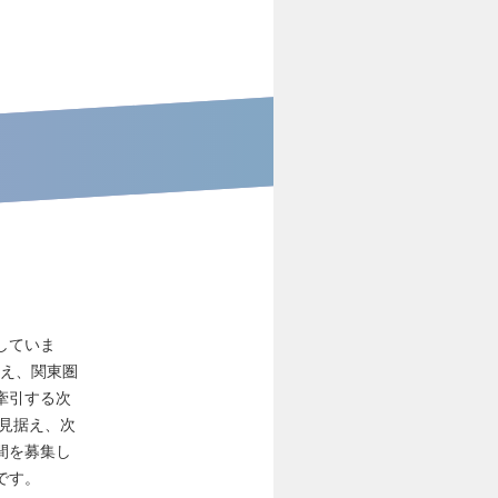
していま
迎え、関東圏
牽引する次
見据え、次
間を募集し
です。