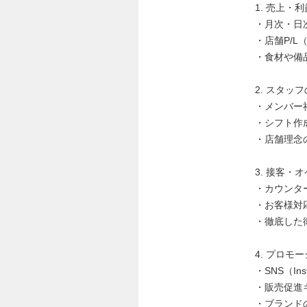
1. 売上・
・月次・日
・店舗P/
・食材や備
2. スタッ
・メンバー
・シフト作
・店舗理念
3. 接客・
・カウンタ
・お客様対
・徹底した
4. プロモ
・SNS（I
・販売促進
・ブランド