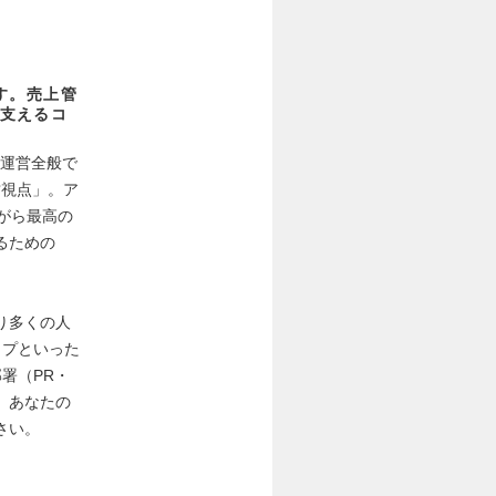
ます。売上管
支えるコ
の運営全般で
営視点」。ア
がら最高の
るための
り多くの人
ップといった
署（PR・
。あなたの
さい。