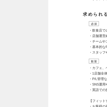
求められ
必須
・飲食店で
・店舗運営
・チームや
・基本的な
・スタッフ
歓迎
・カフェ、
・1店舗全
・P/L管
・SNS運
・英語での
【フィット
・お客様の