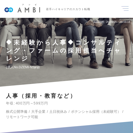
若手ハイキャリアのスカウト転職
掲載期間
26/08/05～26/08/18
🔶未経験から人事🔶コンサルティ
ング・ファームの採用担当へチャ
レンジ
求人No.DZEMI-NSjinji
人事（採用・教育など）
年収
400万円～599万円
株式公開準備
大手企業
土日祝休み
ポテンシャル採用（未経験可）
リモートワーク可能