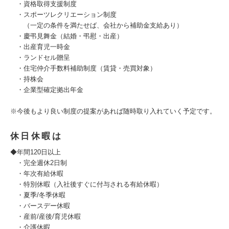
・資格取得支援制度
・スポーツレクリエーション制度
（一定の条件を満たせば、会社から補助金支給あり）
・慶弔見舞金（結婚・弔慰・出産）
・出産育児一時金
・ランドセル贈呈
・住宅仲介手数料補助制度（賃貸・売買対象）
・持株会
・企業型確定拠出年金
※今後もより良い制度の提案があれば随時取り入れていく予定です。
休日休暇は
◆年間120日以上
・完全週休2日制
・年次有給休暇
・特別休暇（入社後すぐに付与される有給休暇）
・夏季/冬季休暇
・バースデー休暇
・産前/産後/育児休暇
・介護休暇