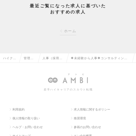
最近ご覧になった求人に基づいた
おすすめの求人
ホーム
ハイクラ
管理部
人事（採用・
🔶未経験から人事🔶コンサルティン
ス求人T
門系の
教育など）の
グ・ファームの採用担当へチャレンジ
OP
転職
転職
の求人情報
若手ハイキャリアのスカウト転職
利用規約
求人情報に関するポリシー
個人情報の取り扱い
推奨環境
ヘルプ・お問い合わせ
参画のお問い合わせ
サイトマップ
エン会社概要