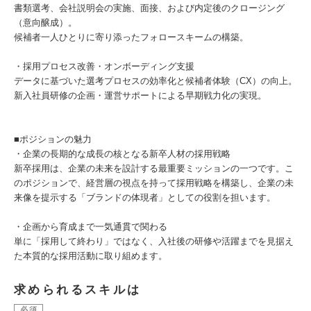
書類選考、会社説明会の実施、面接、および内定後のクロージング
（意向醸成）。
候補者一人ひとりに寄り添ったフォロースキームの構築。
・採用プロセス改善・オンボーディング支援
データに基づいた選考プロセスの効率化と候補者体験（CX）の向上。
新入社員研修の企画・運営サポートによる早期戦力化の実現。
■ポジションの魅力
・企業の長期的な成長の核となる新卒人材の採用戦略
新卒採用は、企業の未来を設計する最重要ミッションの一つです。こ
のポジションで、経営層の視点を持って採用戦略を構築し、企業の未
来像を提示する「ブランドの体現者」としての役割を担います。
・企画から育成まで一気通貫で関わる
単に「採用して終わり」ではなく、入社後の研修や活躍までを見据え
た本質的な採用活動に取り組めます。
求められるスキルは
必須