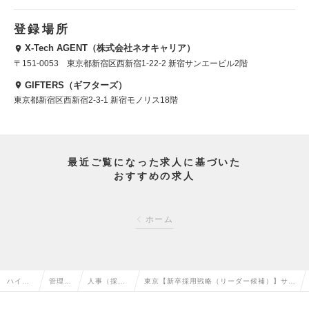
登録場所
X-Tech AGENT（株式会社ネオキャリア）
〒151-0053 東京都新宿区西新宿1-22-2 新宿サンエービル2階
GIFTERS（ギフターズ）
東京都新宿区西新宿2-3-1 新宿モノリス18階
最近ご覧になった求人に基づいた
おすすめの求人
ホーム
ハイク
管理部
人事（採
東京【新卒採用戦略（リーダー候補）】サイ
ラス求
門系の
用・教育な
ボウズから独立した急成長中のSaaS企業／