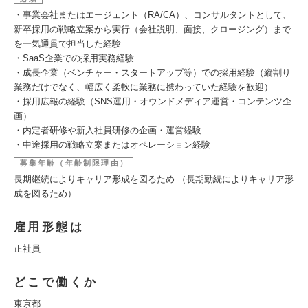
・事業会社またはエージェント（RA/CA）、コンサルタントとして、
新卒採用の戦略立案から実行（会社説明、面接、クロージング）まで
を一気通貫で担当した経験
・SaaS企業での採用実務経験
・成長企業（ベンチャー・スタートアップ等）での採用経験（縦割り
業務だけでなく、幅広く柔軟に業務に携わっていた経験を歓迎）
・採用広報の経験（SNS運用・オウンドメディア運営・コンテンツ企
画）
・内定者研修や新入社員研修の企画・運営経験
・中途採用の戦略立案またはオペレーション経験
募集年齢（年齢制限理由）
長期継続によりキャリア形成を図るため （長期勤続によりキャリア形
成を図るため）
雇用形態は
正社員
どこで働くか
東京都