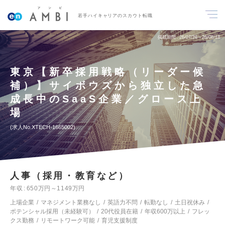
若手ハイキャリアのスカウト転職
掲載期間
26/07/28～26/08/18
東京【新卒採用戦略（リーダー候
補）】サイボウズから独立した急
成長中のSaaS企業／グロース上
場
求人No.XTECH-1665002
人事（採用・教育など）
年収
650万円～1149万円
上場企業
マネジメント業務なし
英語力不問
転勤なし
土日祝休み
ポテンシャル採用（未経験可）
20代役員在籍
年収600万以上
フレッ
クス勤務
リモートワーク可能
育児支援制度