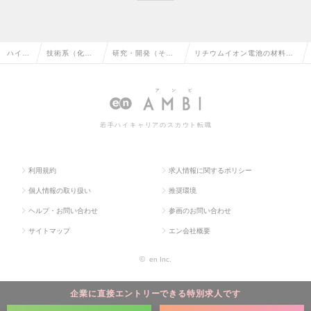
ハイク
技術系（化
研究・開発（その
リチウムイオン電池の材料分
ラス求
学・素材・食
他、化学・素材・
析・科学分析担当（SEM／E
人TOP
品・衣料）の
食品・衣料）の転
PMA）【京都】の求人情報
転職
職
若手ハイキャリアのスカウト転職
利用規約
求人情報に関するポリシー
個人情報の取り扱い
推奨環境
ヘルプ・お問い合わせ
参画のお問い合わせ
サイトマップ
エン会社概要
©
en Inc.
企業に直接エントリーできる特別求人です