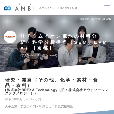
若手ハイキャリアのスカウト転職
掲載期間
26/08/06～26/08/19
リチウムイオン電池の材料分
析・科学分析担当（SEM／EPM
A）【京都】
求人No.NMUAS-/GSyuasa4
研究・開発（その他、化学・素材・食
品・衣料）
株式会社BREXA Technology（旧：株式会社アウトソーシン
グテクノロジー）
年収
400万円～649万円
大手企業
英語力不問
転勤なし
育児支援制度