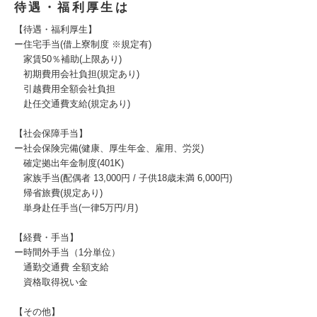
待遇・福利厚生は
【待遇・福利厚生】
ー住宅手当(借上寮制度 ※規定有)
家賃50％補助(上限あり)
初期費用会社負担(規定あり)
引越費用全額会社負担
赴任交通費支給(規定あり)
【社会保障手当】
ー社会保険完備(健康、厚生年金、雇用、労災)
確定拠出年金制度(401K)
家族手当(配偶者 13,000円 / 子供18歳未満 6,000円)
帰省旅費(規定あり)
単身赴任手当(一律5万円/月)
【経費・手当】
ー時間外手当（1分単位）
通勤交通費 全額支給
資格取得祝い金
【その他】