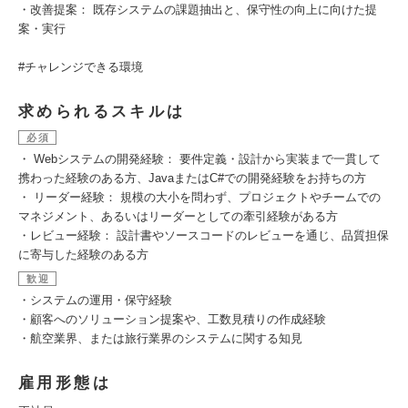
・改善提案： 既存システムの課題抽出と、保守性の向上に向けた提
案・実行
#チャレンジできる環境
求められるスキルは
必須
・ Webシステムの開発経験： 要件定義・設計から実装まで一貫して
携わった経験のある方、JavaまたはC#での開発経験をお持ちの方
・ リーダー経験： 規模の大小を問わず、プロジェクトやチームでの
マネジメント、あるいはリーダーとしての牽引経験がある方
・レビュー経験： 設計書やソースコードのレビューを通じ、品質担保
に寄与した経験のある方
歓迎
・システムの運用・保守経験
・顧客へのソリューション提案や、工数見積りの作成経験
・航空業界、または旅行業界のシステムに関する知見
雇用形態は