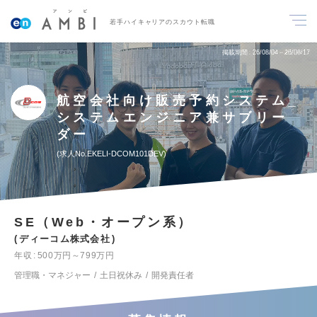
若手ハイキャリアのスカウト転職
掲載期間
26/08/04～26/08/17
航空会社向け販売予約システム_
システムエンジニア兼サブリー
ダー
求人No.EKELI-DCOM101DEV
SE（Web・オープン系）
ディーコム株式会社
年収
500万円～799万円
管理職・マネジャー
土日祝休み
開発責任者