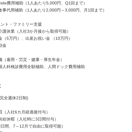
 Offsite費用補助（1人あたり5,000円、Q1回まで）
事代用補助（1人あたり2,000円～3,000円、月1回まで）
ベント・ファミリー支援
介護休業（入社3か月後から取得可能）
金（5万円）、出産お祝い金 （10万円）
助金
備（雇用・労災・健康・厚生年金）
婦人科検診費用全額補助、人間ドック費用補助
は
完全週休2日制)
暇（入社6カ月経過後付与）
有給休暇（入社時に3日間付与）
3日間、7～12月で自由に取得可能）