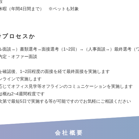
暇
休暇（年間4日間まで） ※ペットも対象
考プロセスか
ル面談→）書類選考→面接選考（1~2回）→（人事面談→）最終選考（
内定・オファー面談
を確認後、1~2回程度の面接を経て最終面接を実施します
ンラインで実施します
応じてオフィス見学等オフラインのコミュニケーションを実施します
は概ね2~4週間程度です
次第で最短5日で実施する等が可能ですのでお気軽にご相談ください
会社概要