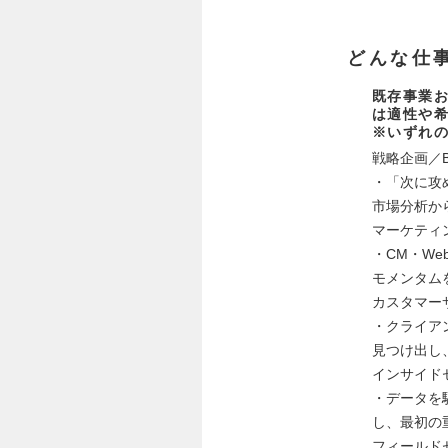
どんな仕
既存事業
は適性や希
※いずれの
戦略企画／Bi
・「次に攻
市場分析か
マーケティ
・CM・W
モメンタム
カスタマー
・クライア
見つけ出し
インサイド
・データを
し、最初の
フィールド