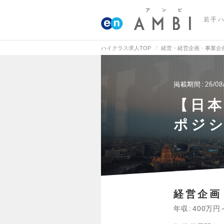
若手
ハイクラス求人TOP
経営・経営企画・事業企
掲載期間
26/08
【日本
ポジ
経営企画
年収
400万円