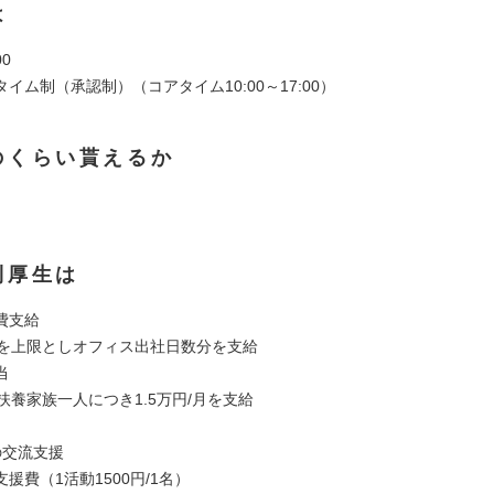
は
00
イム制（承認制）（コアタイム10:00～17:00）
のくらい貰えるか
利厚生は
費支給
円を上限としオフィス出社日数分を支給
当
扶養家族一人につき1.5万円/月を支給
の交流支援
援費（1活動1500円/1名）