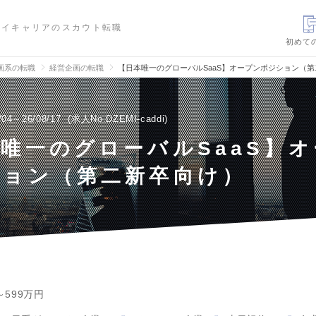
ハイキャリアのスカウト転職
初めて
画系の転職
経営企画の転職
【日本唯一のグローバルSaaS】オープンポジション（
/04～26/08/17
求人No.DZEMI-caddi
唯一のグローバルSaaS】
ション（第二新卒向け）
～599万円