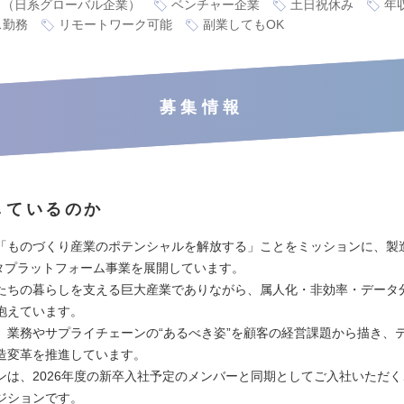
り（日系グローバル企業）
ベンチャー企業
土日祝休み
年
ス勤務
リモートワーク可能
副業してもOK
募集情報
しているのか
「ものづくり産業のポテンシャルを解放する」ことをミッションに、製
ータプラットフォーム事業を展開しています。
たちの暮らしを支える巨大産業でありながら、属人化・非効率・データ
抱えています。
、業務やサプライチェーンの“あるべき姿”を顧客の経営課題から描き、
造変革を推進しています。
ンは、2026年度の新卒入社予定のメンバーと同期としてご入社いただ
ジションです。