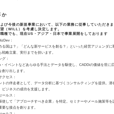
事か
および今後の新規事業において、以下の業務に従事していただきま
望（WILL）を考慮し決定します。
職種でも、現在US・アジア・日本で事業展開をしております
zDev：
める国は？」「どんな新サービスを創る？」といった経営アジェンダに
ら戦略立案、実行までを担います。
ング：
eb・イベントなどあらゆる手法とデータを駆使し、CADDiの価値を世に
を創り出します。
サクセス：
ントの伴走者として、データ分析に基づくコンサルティングを提供。潜
、ビジネスの成功を支援します。
セールス：
駆使して「アプローチすべき企業」を特定。セミナーやメール施策等を
重要な接点を創ります。
セールス：