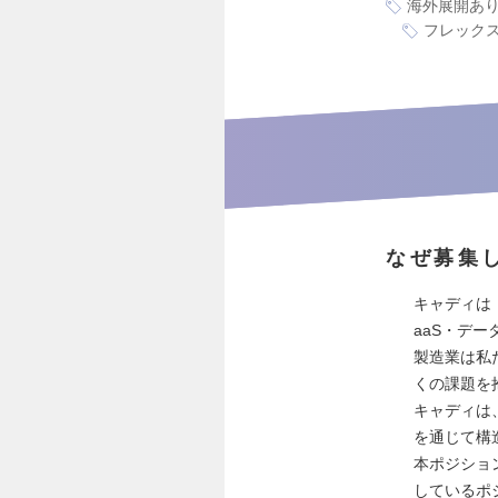
海外展開あ
フレック
なぜ募集
キャディは
aaS・デ
製造業は私
くの課題を
キャディは
を通じて構
本ポジショ
しているポ