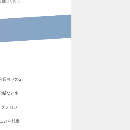
収600万以上
造業向けのS
分断など多
テクノロジー
くことを想定