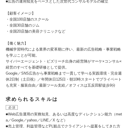
■広告の運用知見をベースとした次世代コンサルモデルの確立
【顧客イメージ】
・全国100店舗のスクール
・全国30店舗のジム
・全国20店舗の美容クリニックなど
【働く魅力】
機械学習時代による業界の変革期に伴い、最新の広告戦略・事業戦略
を学ぶことが可能。
サイバーエージェント・ビズリーチ出身の経営陣がマーケ×コンサル×
経営のすべてを基礎研修として提供。
Google／SNS広告から事業戦略まで一貫して学べる実践環境・完全週
休2日制（土日祝）／年間休日125日・朝10時スタートでプライベート
も充実・服装自由／最新ツール支給／オフィスは五反田駅徒歩9分
求められるスキルは
必須
■Web広告運用の実務知見、あるいは高度なディレクション能力（met
a／Google／yahoo／LINE／X など）
■売上管理、利益管理などPL観点でクライアントへ提案をしてきた方