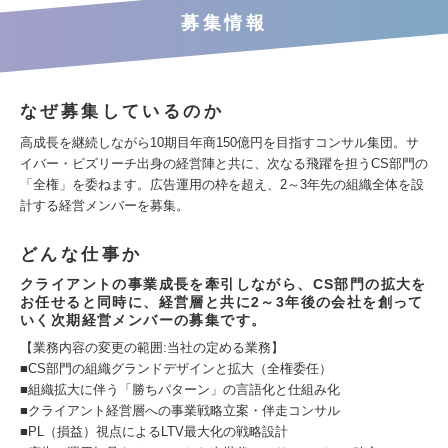
募集情報
なぜ募集しているのか
高成長を継続しながら10期目年商150億円を目指すコンサル集団。サ
イバー・ビズリーチ出身の経営陣と共に、次なる飛躍を担うCS部門の
「全権」を委ねます。広告運用の枠を超え、2～3年先の組織全体を設
計する経営メンバーを募集。
どんな仕事か
クライアントの事業成長を牽引しながら、CS部門の拡大を
お任せると同時に、経営層と共に2～3年後の会社を創って
いく次期経営メンバーの募集です。
【業務内容の変更の範囲:当社の定める業務】
■CS部門の組織グランドデザインと拡大（全権委任）
■組織拡大に伴う「勝ちパターン」の言語化と仕組み化
■クライアント経営層への事業戦略立案・伴走コンサル
■PL（損益）視点によるLTV最大化の戦略設計