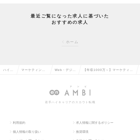
最近ご覧になった求人に基づいた
おすすめの求人
ホーム
ハイク
マーケティン
Web・デジタ
【年収1000万～】マーケティン
ラス求
グ・販促企画・
ルマーケティ
グコンサル／事業責任者／4期連
人TOP
商品開発系の転
ングの転職
続180%成長の求人情報
職
若手ハイキャリアのスカウト転職
利用規約
求人情報に関するポリシー
個人情報の取り扱い
推奨環境