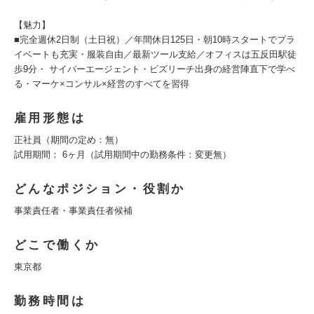
【魅力】
■完全週休2日制（土日祝）／年間休日125日・朝10時スタートでプラ
イベートも充実・服装自由／最新ツール支給／オフィスは五反田駅徒
歩9分・ サイバーエージェント・ビズリーチ出身の経営陣直下で学べ
る・マーケ×コンサル×経営のすべてを習得
雇用形態は
正社員（期間の定め：無）
試用期間： 6ヶ月（試用期間中の勤務条件：変更無）
どんなポジション・役割か
事業責任者・事業責任者候補
どこで働くか
東京都
勤務時間は