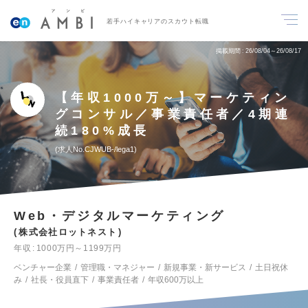
若手ハイキャリアのスカウト転職
掲載期間
26/08/04～26/08/17
【年収1000万～】マーケティン
グコンサル／事業責任者／4期連
続180%成長
求人No.CJWUB-/lega1
Web・デジタルマーケティング
株式会社ロットネスト
年収
1000万円～1199万円
ベンチャー企業
管理職・マネジャー
新規事業・新サービス
土日祝休
み
社長・役員直下
事業責任者
年収600万以上