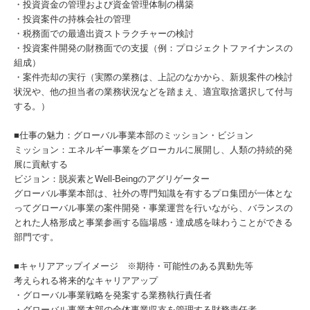
・投資資金の管理および資金管理体制の構築
・投資案件の持株会社の管理
・税務面での最適出資ストラクチャーの検討
・投資案件開発の財務面での支援（例：プロジェクトファイナンスの
組成）
・案件売却の実行（実際の業務は、上記のなかから、新規案件の検討
状況や、他の担当者の業務状況などを踏まえ、適宜取捨選択して付与
する。）
■仕事の魅力：グローバル事業本部のミッション・ビジョン
ミッション：エネルギー事業をグローカルに展開し、人類の持続的発
展に貢献する
ビジョン：脱炭素とWell-Beingのアグリゲーター
グローバル事業本部は、社外の専門知識を有するプロ集団が一体とな
ってグローバル事業の案件開発・事業運営を行いながら、バランスの
とれた人格形成と事業参画する臨場感・達成感を味わうことができる
部門です。
■キャリアアップイメージ ※期待・可能性のある異動先等
考えられる将来的なキャリアアップ
・グローバル事業戦略を発案する業務執行責任者
・グローバル事業本部の全体事業収支を管理する財務責任者