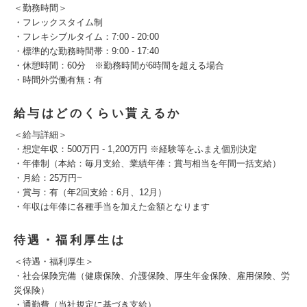
＜勤務時間＞
・フレックスタイム制
・フレキシブルタイム：7:00 - 20:00
・標準的な勤務時間帯：9:00 - 17:40
・休憩時間：60分 ※勤務時間が6時間を超える場合
・時間外労働有無：有
給与はどのくらい貰えるか
＜給与詳細＞
・想定年収：500万円 - 1,200万円 ※経験等をふまえ個別決定
・年俸制（本給：毎月支給、業績年俸：賞与相当を年間一括支給）
・月給：25万円~
・賞与：有（年2回支給：6月、12月）
・年収は年俸に各種手当を加えた金額となります
待遇・福利厚生は
＜待遇・福利厚生＞
・社会保険完備（健康保険、介護保険、厚生年金保険、雇用保険、労
災保険）
・通勤費（当社規定に基づき支給）