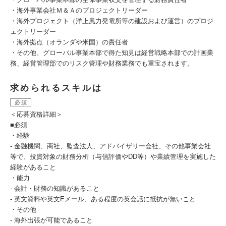
・海外事業会社Ｍ＆Ａのプロジェクトリーダー
・海外プロジェクト（洋上風力発電所等の建設および運営）のプロジ
ェクトリーダー
・海外拠点（オランダや米国）の責任者
・その他、グローバル事業本部で得た知見は経営戦略本部での計画業
務、経営管理部でのリスク管理や財務業務でも重宝されます。
求められるスキルは
必須
＜応募資格詳細＞
■必須
・経験
- 金融機関、商社、監査法人、アドバイザリー会社、その他事業会社
等で、投資対象の財務分析（与信評価やDD等）や業績管理を実施した
経験があること
・能力
- 会計・財務の知識があること
- 英文資料や英文Eメール、ある程度の英会話に抵抗が無いこと
・その他
- 海外出張が可能であること