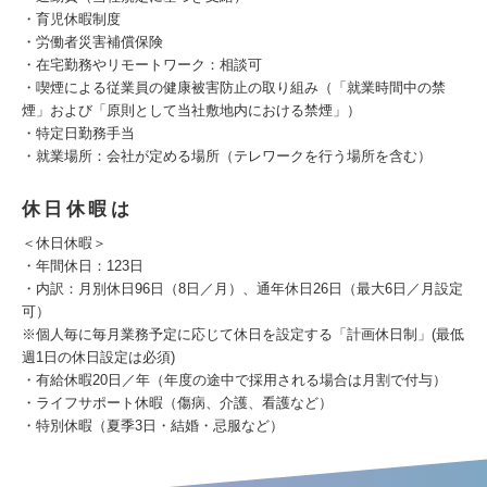
・育児休暇制度
・労働者災害補償保険
・在宅勤務やリモートワーク：相談可
・喫煙による従業員の健康被害防止の取り組み（「就業時間中の禁
煙」および「原則として当社敷地内における禁煙」）
・特定日勤務手当
・就業場所：会社が定める場所（テレワークを行う場所を含む）
休日休暇は
＜休日休暇＞
・年間休日：123日
・内訳：月別休日96日（8日／月）、通年休日26日（最大6日／月設定
可）
※個人毎に毎月業務予定に応じて休日を設定する「計画休日制」(最低
週1日の休日設定は必須)
・有給休暇20日／年（年度の途中で採用される場合は月割で付与）
・ライフサポート休暇（傷病、介護、看護など）
・特別休暇（夏季3日・結婚・忌服など）