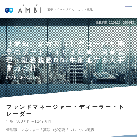
若手ハイキャリアのスカウト転職
掲載期間
26/07/22～26/09/15
【愛知・名古屋市】グローバル事
業のポートフォリオ組成・資金管
理・財務税務DD/中部地方の大手
電力会社
求人No.LFR-18591
ファンドマネージャー・ディーラー・ト
レーダー
年収
500万円～1249万円
管理職・マネジャー
英語力が必要
フレックス勤務