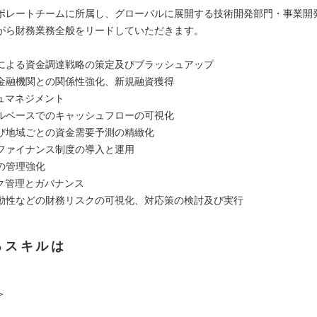
ポレートチームに所属し、グローバルに展開する技術開発部門・事業開
がら財務業務全般をリードしていただきます。
による資金調達戦略の策定及びブラッシュアップ
金融機関との関係性強化、新規融資獲得
シュマネジメント
ルベースでのキャッシュフローの可視化
び地域ごとの資金需要予測の精緻化
ファイナンス制度の導入と運用
の管理強化
スク管理とガバナンス
動性などの財務リスクの可視化、対応策の検討及び実行
るスキルは
＞