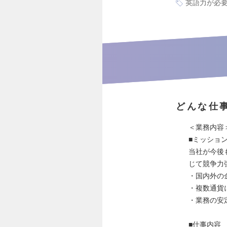
英語力が必
どんな仕
＜業務内容
■ミッショ
当社が今後
じて競争力
・国内外の
・複数通貨
・業務の安
■仕事内容