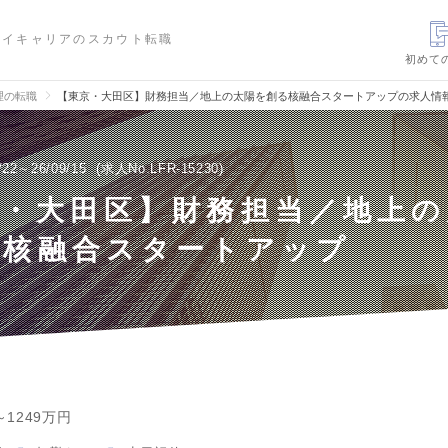
ハイキャリアのスカウト転職
初めて
理の転職
【東京・大田区】財務担当／地上の太陽を創る核融合スタートアップの求人情
/22～26/09/15
求人No.LFR-15230
京・大田区】財務担当／地上の
る核融合スタートアップ
～1249万円