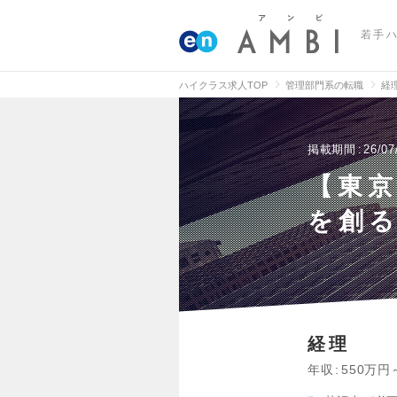
若手
ハイクラス求人TOP
管理部門系の転職
経
掲載期間
26/07
【東
を創
経理
年収
550万円