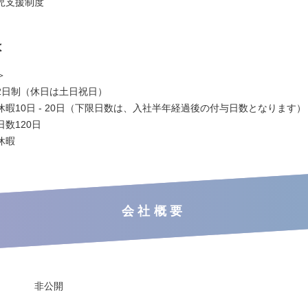
児支援制度
は
＞
2日制（休日は土日祝日）
休暇10日 - 20日（下限日数は、入社半年経過後の付与日数となります）
数120日
休暇
会社概要
非公開