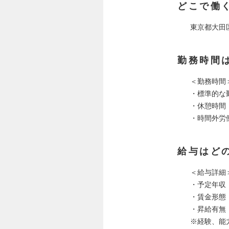
どこで働
東京都大田
勤務時間
＜勤務時間
・標準的な勤務
・休憩時間：
・時間外労
給与はど
＜給与詳細
・予定年収：5
・賃金形態
・昇給有無
※経験、能