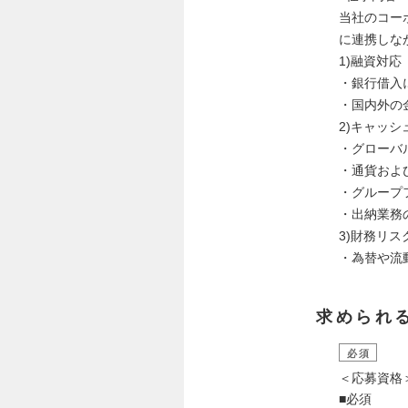
当社のコー
に連携しな
1)融資対応
・銀行借入
・国内外の
2)キャッ
・グローバ
・通貨およ
・グループ
・出納業務
3)財務リ
・為替や流
求められ
必須
＜応募資格
■必須