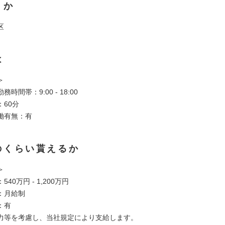
くか
区
は
＞
時間帯：9:00 - 18:00
60分
働有無：有
のくらい貰えるか
＞
40万円 - 1,200万円
：月給制
：有
力等を考慮し、当社規定により支給します。