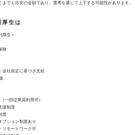
くまでも目安の金額であり、選考を通じて上下する可能性があります。
利厚生は
利厚生＞
保険
：会社規定に基づき支給
歳
足（一部従業員利用可）
支援制度
制度
オプション制度あり
・リモートワーク可