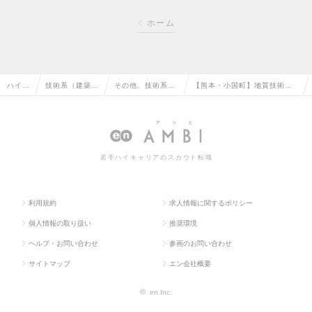
ホーム
ハイク
技術系（建築・
その他、技術系
【熊本・小国町】地質技術者
ラス求
設備・土木・プ
（建築・設備・土
／地熱発電を通じて地域創生
人TO
ラント）の転職
木・プラント）の
を行うベンチャー企業の求人
P
転職
情報
若手ハイキャリアのスカウト転職
利用規約
求人情報に関するポリシー
個人情報の取り扱い
推奨環境
ヘルプ・お問い合わせ
参画のお問い合わせ
サイトマップ
エン会社概要
©
en Inc.