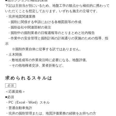
■他ポジションの補佐的業務
下記は主担当が別にいるため、地盤工学の観点から補佐的に携わって
いただくことを想定しております。いずれも施主の立場です。
・坑井地質関連業務
- 掘削に関係する申請における各種図面等の作成
- 掘削会社や関連部材の発注
- 掘削中の掘削業者の日報週報等のとりまとめと社内報告
- 作業中の安全管理と掘削計画の計画通りの実施のための指導、指
示
※掘削作業自体に従事する訳ではありません。
・土木関係
- 敷地造成等の作業発注時に必要になる、地盤評価。
- その他地権者交渉、業者折衝など。
求められるスキルは
必須
＜応募資格＞
■必須
・PC（Excel・Word）スキル
・普通自動車免許
・坑井の掘削管理または、地質評価業務の経験をお持ちの方