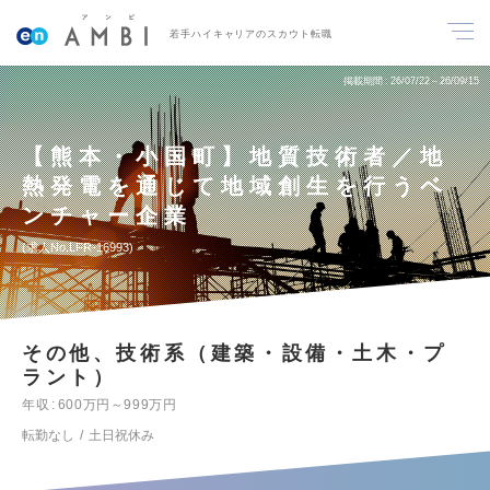
若手ハイキャリアのスカウト転職
掲載期間
26/07/22～26/09/15
【熊本・小国町】地質技術者／地
熱発電を通じて地域創生を行うベ
ンチャー企業
求人No.LFR-16993
その他、技術系（建築・設備・土木・プ
ラント）
年収
600万円～999万円
転勤なし
土日祝休み