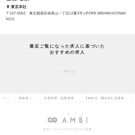
東京本社
〒107-0062 東京都港区南青山一丁目12番3号 LIFORK MINAMI AOYAMA
N211
最近ご覧になった求人に基づいた
おすすめの求人
ホーム
ハイ
技術系（化
生産管理・品質管理・
【神奈川・横浜市】品質保証
クラ
学・素材・
品質保証・工場長（化
エンジニア／世界初のアンモ
ス求
食品・衣
学・素材・食品・衣
ニア合成技術をもつベンチャ
人TO
料）の転職
料）の転職
ーの求人情報
若手ハイキャリアのスカウト転職