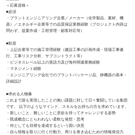
＜応募資格＞
■必須
・プラントエンジニアリング企業／メーカー（化学製品、素材、機
器）／エネルギー企業等での品質保証業務経験（プロジェクト内容は
問わず、提案作成・工程管理・顧客対応等）
■歓迎
・上記企業等での施工管理経験（建設工事の計画作成・現場工事遂
行、工事リスク分析、サブコントラクト等）
・ビジネスレベル以上の英語力及び海外関連業務経験
・マネジメント経験
・エンジニアリング会社でのプラントパッケージ品、静機器の基本・
詳細設計
■求める人物像
これまで誰も実現したことの無い課題に対して日々奮闘している集団
です。 以下のようなマインド、スキルをお持ちの方を求めています。
・新しいこと、難しいことに意欲を持ってチャレンジする姿勢
・既成概念にとらわれない柔軟な発想・思考
・何としても目標を達成するという固い決意
・自ら情報を取りに行く行動力、周りを巻き込むための情報発信力