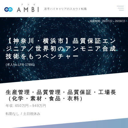
若手ハイキャリアのスカウト転職
掲載期間
26/07/22～26/09/15
【神奈川・横浜市】品質保証エン
ジニア／世界初のアンモニア合成
技術をもつベンチャー
求人No.LFR-17890
生産管理・品質管理・品質保証・工場長
（化学・素材・食品・衣料）
年収
650万円～949万円
転勤なし
土日祝休み