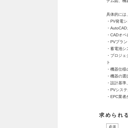
テム図、機
具体的には
・PV発電
・AutoC
・CADオ
・PVプラ
・蓄電池シ
・プロジェ
ト
・機器仕様
・機器の選
・設計基準
・PVシス
・EPC業
求められ
必須