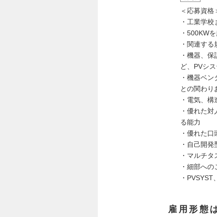
＜応募資格
・工業学校
・500K
・関連する
・機器、保
ど、PVシ
・機器ベン
との関わり
・電気、構
・優れた対
る能力
・優れた口
・自己開発
・マルチタ
・細部への
・PVSYST
雇用形態