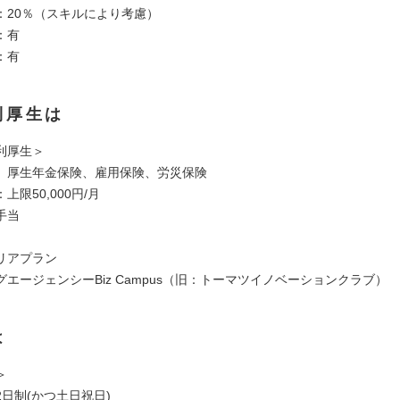
：20％（スキルにより考慮）
：有
：有
利厚生は
利厚生＞
、厚生年金保険、雇用保険、労災保険
上限50,000円/月
手当
リアプラン
エージェンシーBiz Campus（旧：トーマツイノベーションクラブ）
は
＞
日制(かつ土日祝日)