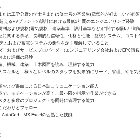
＞
または工学分野の学士号または修士号の卒業生(電気的が好ましいが必須
Wを超えるPVプラントの設計における最低3年間のエンジニアリング経験
規制および規格(電気規格、建築基準、設計基準など)に関する幅広い知
証に関する事項、長期的な信頼性、価格と性能、監視システム、コスト
ステムおよび蓄電システムの要件を深く理解していること
ダーおよびサービスプロバイダー(エンジニアリング会社およびEPC請負
および評価の経験
造、機械、建築、土木図面を読み、理解する能力
人スキルと、様々なレベルのスタッフを効果的にリード、管理、やる気
頭および書面による日本語コミュニケーション能力
型で、モチベーションが高く、最小限の指示で作業ができる
スクと多数のプロジェクトを同時に管理する能力
こだわりとフォロー
、AutoCad、MS Excelの習熟した技能
は