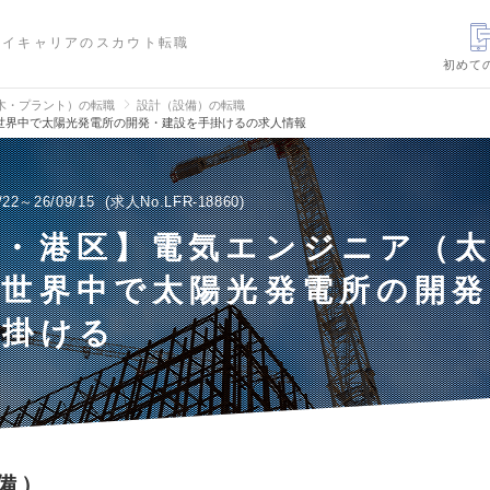
ハイキャリアのスカウト転職
初めて
木・プラント）の転職
設計（設備）の転職
世界中で太陽光発電所の開発・建設を手掛けるの求人情報
/22～26/09/15
求人No.LFR-18860
京・港区】電気エンジニア（
／世界中で太陽光発電所の開発
手掛ける
備）