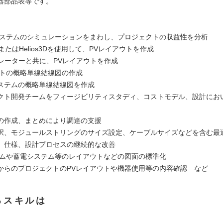
器部品表等です。
、
システムのシミュレーションをまわし、プロジェクトの収益性を分析
ADまたはHelios3Dを使用して、PVレイアウトを作成
ペレーターと共に、PVレイアウトを作成
ントの概略単線結線図の作成
ステムの概略単線結線図を作成
クト開発チームをフィージビリティスタディ、コストモデル、設計にお
の作成、まとめにより調達の支援
択、モジュールストリングのサイズ設定、ケーブルサイズなどを含む最適
、仕様、設計プロセスの継続的な改善
テムや蓄電システム等のレイアウトなどの図面の標準化
者からのプロジェクトのPVレイアウトや機器使用等の内容確認 など
るスキルは