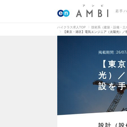
若手
ハイクラス求人TOP
技術系（建築・設備・土
【東京・港区】電気エンジニア（太陽光）／
掲載期間
26/07
【東
光）
設を
設計（設