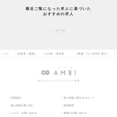
最近ご覧になった求人に基づいた
おすすめの求人
ホーム
ハイク
技術系（建築・
その他、技術系
【青森・六ヶ所村】風力発
ラス求
設備・土木・プ
（建築・設備・土
電設備の保全 ／国内の風力
人TOP
ラント）の転職
木・プラント）の
発電パイオニアの求人情報
転職
若手ハイキャリアのスカウト転職
利用規約
求人情報に関するポリシー
個人情報の取り扱い
推奨環境
ヘルプ・お問い合わせ
参画のお問い合わせ