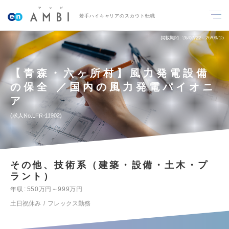
若手ハイキャリアのスカウト転職
掲載期間
26/07/22～26/09/15
【青森・六ヶ所村】風力発電設備
の保全 ／国内の風力発電パイオニ
ア
求人No.LFR-11902
その他、技術系（建築・設備・土木・プ
ラント）
年収
550万円～999万円
土日祝休み
フレックス勤務