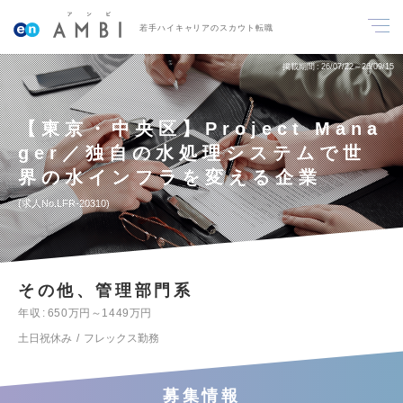
若手ハイキャリアのスカウト転職
掲載期間
26/07/22～26/09/15
【東京・中央区】Project Mana
ger／独自の水処理システムで世
界の水インフラを変える企業
求人No.LFR-20310
その他、管理部門系
年収
650万円～1449万円
土日祝休み
フレックス勤務
募集情報