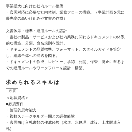
事業拡大に向けた社内ルール整備
・官需対応に必要な社内体制、業務フローの構築。（事業計画を元に
優先度の高い仕組みや文書の作成）
文書体系・標準・運用ルールの設計
・当社の製品・サービスおよび社内業務に関わるドキュメントの体系
的な構造、分類、命名規則を設計。
・ドキュメントの品質標準、フォーマット、スタイルガイドを策定
し、組織全体への浸透を図る。
・ドキュメントの作成、レビュー、承認、公開、保管、廃止に至るま
での運用ルールやワークフローを設計・構築。
求められるスキルは
必須
＜応募資格＞
■必須要件
・論理的思考能力
・複数ステークホルダー間との調整経験
・官需向け入札書類の作成経験（水道、水処理、建設、土木関連入
札）