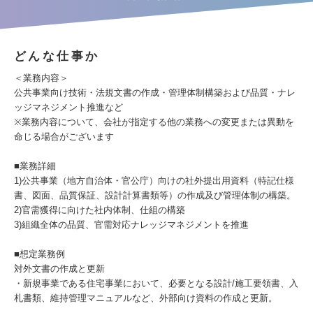
どんな仕事か
＜業務内容＞
公共事業向け技術・法規文書の作成・管理体制構築および品質・ナレ
ッジマネジメント推進など
※業務内容について、会社が指定する他の業務への変更または異動を
命じる場合がございます
■業務詳細
1)公共事業（地方自治体・官公庁）向けの社外提出用資料（特記仕様
書、図面、品質保証、設計計算書類等）の作成及び管理体制の構築。
2)官需獲得に向けた社内体制、仕組の構築
3)組織全体の品質、官需対応ナレッジマネジメントを推進
■想定業務例
対外文書の作成と更新
・新規事業である住宅事業において、必要となる設計/施工要領書、入
札書類、維持管理マニュアルなど、外部向け資料の作成と更新。