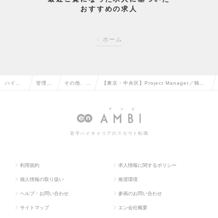
おすすめの求人
ホーム
ハイク
管理部
その他、管
【東京・中央区】Project Manager／独自
ラス求
門系の
理部門系の
の水処理システムで世界の水インフラを変え
人TOP
転職
転職
る企業の求人情報
若手ハイキャリアのスカウト転職
利用規約
求人情報に関するポリシー
個人情報の取り扱い
推奨環境
ヘルプ・お問い合わせ
参画のお問い合わせ
サイトマップ
エン会社概要