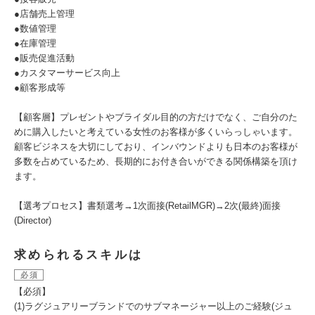
●店舗売上管理
●数値管理
●在庫管理
●販売促進活動
●カスタマーサービス向上
●顧客形成等
【顧客層】プレゼントやブライダル目的の方だけでなく、ご自分のた
めに購入したいと考えている女性のお客様が多くいらっしゃいます。
顧客ビジネスを大切にしており、インバウンドよりも日本のお客様が
多数を占めているため、長期的にお付き合いができる関係構築を頂け
ます。
【選考プロセス】書類選考→1次面接(RetailMGR)→2次(最終)面接
(Director)
求められるスキルは
必須
【必須】
(1)ラグジュアリーブランドでのサブマネージャー以上のご経験(ジュ