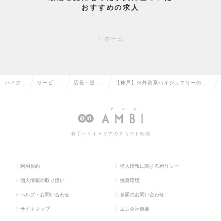
おすすめの求人
ホーム
ハイクラ
サービ
店長・販
【神戸】※外資系ハイジュエリーのブ
ス求人T
ス・流通
売・店舗管
ティックMGR ※2026年春OPEN新店
OP
系の転職
理の転職
舗の求人情報
若手ハイキャリアのスカウト転職
利用規約
求人情報に関するポリシー
個人情報の取り扱い
推奨環境
ヘルプ・お問い合わせ
参画のお問い合わせ
サイトマップ
エン会社概要