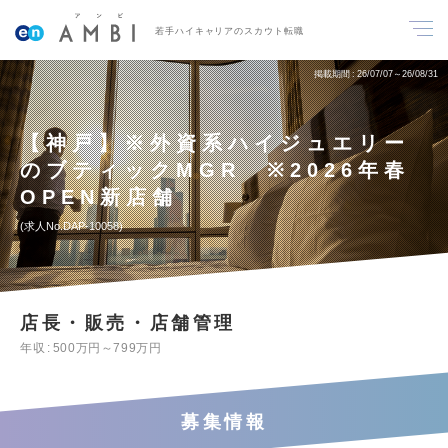
若手ハイキャリアのスカウト転職
掲載期間
26/07/07～26/08/31
【神戸】※外資系ハイジュエリー
のブティックMGR ※2026年春
OPEN新店舗
求人No.DAP-10058
店長・販売・店舗管理
年収
500万円～799万円
募集情報