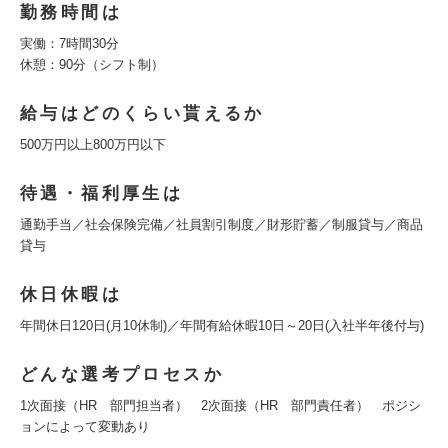
勤務時間は
実働：7時間30分
休憩：90分（シフト制）
給与はどのくらい貰えるか
500万円以上800万円以下
待遇・福利厚生は
通勤手当／社会保険完備／社員割引制度／財形貯蓄／制服貸与／商品
貸与
休日休暇は
年間休日120日(月10休制)／年間有給休暇10日～20日(入社半年後付与)
どんな選考プロセスか
1次面接（HR 部門担当者） 2次面接（HR 部門責任者） ポジシ
ョンによって変動あり