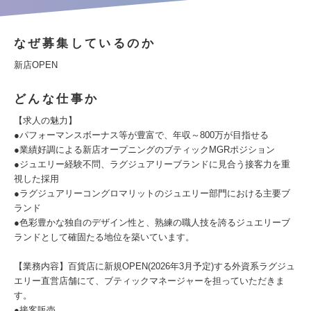
なぜ募集しているのか
新店OPEN
どんな仕事か
【求人の魅力】
●パフォーマンスボーナス等が豊富で、年収～800万が目指せる
●業績好調による新店オープニングのブティックMGRポジション
●ジュエリー経験不問、ラグジュアリーブランドに見合う接客力を重
視した採用
●ラグジュアリーコングロマリットのジュエリー部門における主要ブ
ランド
●色彩豊かな独自のデザイン性と、熟練の職人技を誇るジュエリーブ
ランドとして確固たる地位を築いています。
【業務内容】百貨店に新規OPEN(2026年3月予定)する外資系ラグジュ
エリー直営店舗にて、ブティックマネージャーを担っていただきま
す。
●接客販売