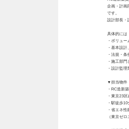
企画・計画
です。
設計部長・
具体的には
・ボリュー
・基本設計
・法規・条
・施工部門
・設計監理
▼担当物件
・RC造新
・東京23
・駅徒歩1
・省エネ性
（東京ゼロ