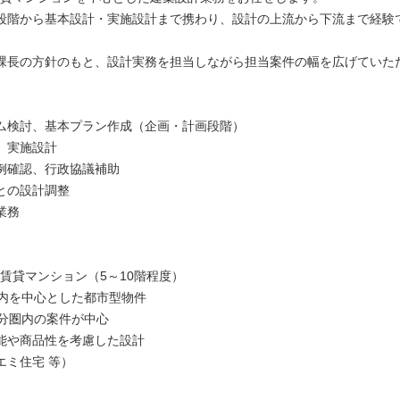
段階から基本設計・実施設計まで携わり、設計の上流から下流まで経験
課長の方針のもと、設計実務を担当しながら担当案件の幅を広げていた
ム検討、基本プラン作成（企画・計画段階）
、実施設計
例確認、行政協議補助
との設計調整
業務
築賃貸マンション（5～10階程度）
区内を中心とした都市型物件
0分圏内の案件が中心
能や商品性を考慮した設計
エミ住宅 等）