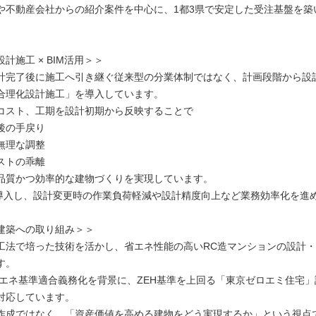
や不動産会社からの紹介案件を中心に、1都3県で安定した受注基盤を築
計施工 × BIM活用＞＞
計完了後に施工へ引き継ぐ従来型の分業体制ではなく、計画段階から設
合理化設計施工」を導入しています。
コスト、工期を設計初期から反映することで
後の手戻り
無理な調整
ストの乖離
品質かつ効率的な建物づくりを実現しています。
を導入し、設計変更時の作業負荷軽減や設計精度向上など業務効率化を進
建築への取り組み＞＞
法で培った技術を活かし、省エネ性能の高いRC造マンションの設計・
す。
の省エネ基準適合義務化を背景に、ZEH基準を上回る「東京ゼロエミ住宅
対応しています。
作成ではなく、「資産価値を高める建物をどう実現するか」という視点