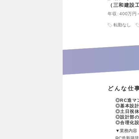
三和建設
年収
400万円
転勤なし
どんな仕
◎RC造マ
◎基本設
◎土日祝休
◎設計部の
◎合理化設
▼業務内容
RC造新築