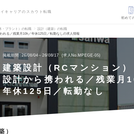
ハイキャリアのスカウト転職
初めて
木・プラント）の転職
設計（建築）の転職
れる／残業月10h／年休125日／転勤なしの求人情報
掲載期間
26/08/04～26/08/17
求人No.MPEGE-05
建築設計（RCマンション）
設計から携われる／残業月1
年休125日／転勤なし
築）