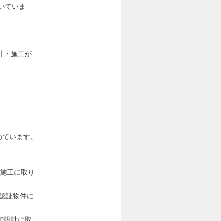
いていま
計・施工が
めています。
施工に取り
」認証物件に
で設計に取