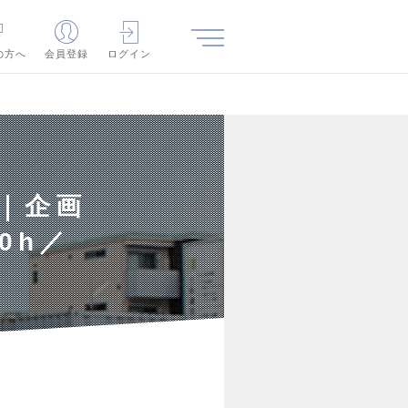
の方へ
会員登録
ログイン
｜企画
0h／