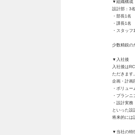
▼組織構成
設計部：3
・部長1名
・課長1名
・スタッフ
少数精鋭の
▼入社後
入社後はR
ただきます
企画・計画
・ボリュー
・プランニ
・設計実務
といった設
将来的には
▼当社の特