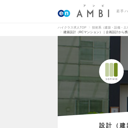
若手
ハイクラス求人TOP
技術系（建築・設備・土
建築設計（RCマンション）｜企画設計から携わ
設計（建