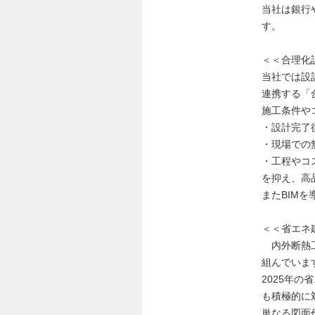
当社は銀行
す。
＜＜合理化設
当社では設
連携する「
施工条件や
・設計完了
・現場での
・工程やコ
を抑え、高
またBIM
＜＜省エネ
内外断熱工
組んでいま
2025年
も積極的に
単なる図面