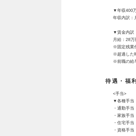
▼年収400
年収内訳：
▼賃金内訳
月給：28
※固定残業代
※超過した
※前職の給
待遇・福
<手当>
▼各種手当
・通勤手当
・家族手当：
・住宅手当：単
・資格手当：