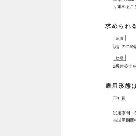
り組めるこ
求められ
必須
設計のご経
歓迎
2級建築士
雇用形態
正社員
試用期間：
※試用期間