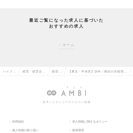
最近ご覧になった求人に基づいた
おすすめの求人
ホーム
ハイクラ
経営・経営企
経営企
【東京・中央区】渉外／独自の水処理シ
ス求人T
画・事業企画系
画の転
ステムで世界の水インフラを変える企業
OP
の転職
職
の求人情報
若手ハイキャリアのスカウト転職
利用規約
求人情報に関するポリシー
個人情報の取り扱い
推奨環境