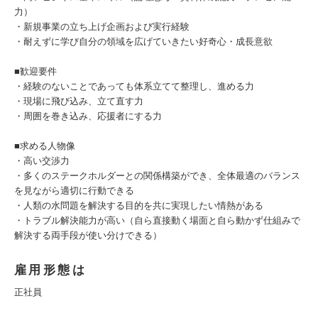
力）
・新規事業の立ち上げ企画および実行経験
・耐えずに学び自分の領域を広げていきたい好奇心・成長意欲
■歓迎要件
・経験のないことであっても体系立てて整理し、進める力
・現場に飛び込み、立て直す力
・周囲を巻き込み、応援者にする力
■求める人物像
・高い交渉力
・多くのステークホルダーとの関係構築ができ、全体最適のバランス
を見ながら適切に行動できる
・人類の水問題を解決する目的を共に実現したい情熱がある
・トラブル解決能力が高い（自ら直接動く場面と自ら動かず仕組みで
解決する両手段が使い分けできる）
雇用形態は
正社員