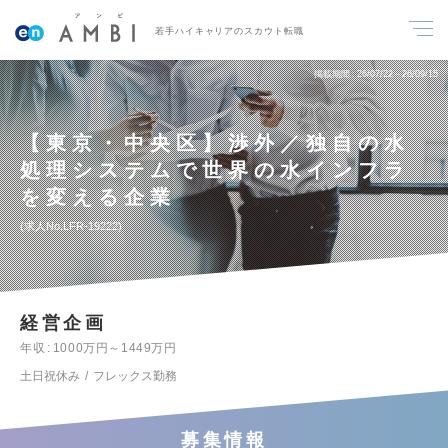
若手ハイキャリアのスカウト転職
掲載期間
26/07/22～26/09/15
【東京・中央区】渉外／独自の水
処理システムで世界の水インフラ
を変える企業
求人No.LFR-19222
経営企画
年収
1000万円～1449万円
土日祝休み
フレックス勤務
募集情報