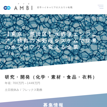
若手ハイキャリアのスカウト転職
掲載期間
26/07/22～26/09/15
【東京・墨田区】水処理エンジニ
ア／独自の水処理システムで世界
の水インフラを変える企業
求人No.LFR-18996
研究・開発（化学・素材・食品・衣料）
年収
700万円～1449万円
土日祝休み
フレックス勤務
募集情報