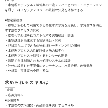
・水処理ｘデジタルｘ製造業の一流メンバーとのコミュニケーション
を通じ、様々なテクノロジーの最新の知見を体得できる
■想定業務例
・顧客が安心して利用できる再生水の水質を定義し、水質基準を満た
す水処理プロセスの開発
・物理化学処理を低コスト化する実験検証・開発
・生物処理を高速化する実験検証・開発
・即日立ち上げできる生物処理シーディング剤の開発
・水処理プロセスの性能評価方法の標準化
・水処理プロセスを監視するセンサーの開発
・遠隔で自律制御される水処理システムの設計
・社外に設置した実証機のメンテナンス、水質分析、改善業務
・分析室・実験室の企画・整備
求められるスキルは
必須
＜応募資格＞
■必須要件
・水処理の技術開発・商品開発を実行するスキル