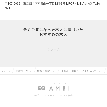
〒107-0062 東京都港区南青山一丁目12番3号 LIFORK MINAMI AOYAMA
N211
最近ご覧になった求人に基づいた
おすすめの求人
ホーム
ハイク
技術系（化
研究・開発（化
【東京・墨田区】水処理エンジニ
ラス求
学・素材・食
学・素材・食
ア／独自の水処理システムで世界
人TO
品・衣料）の
品・衣料）の転
の水インフラを変える企業の求人
P
転職
職
情報
若手ハイキャリアのスカウト転職