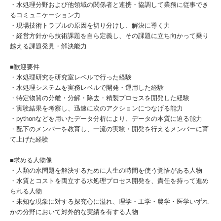
・水処理分野および他領域の関係者と連携・協調して業務に従事でき
るコミュニケーション力
・現場技術トラブルの原因を切り分けし、解決に導く力
・経営方針から技術課題を自ら定義し、その課題に立ち向かって乗り
越える課題発見・解決能力
■歓迎要件
・水処理研究を研究室レベルで行った経験
・水処理システムを実務レベルで開発・運用した経験
・特定物質の分離・分解・除去・精製プロセスを開発した経験
・実験結果を考察し、迅速に次のアクションにつなげる能力
・pythonなどを用いたデータ分析により、データの本質に迫る能力
・配下のメンバーを教育し、一流の実験・開発を行えるメンバーに育
て上げた経験
■求める人物像
・人類の水問題を解決するために人生の時間を使う覚悟がある人物
・水質とコストを両立する水処理プロセス開発を、責任を持って進め
られる人物
・未知な現象に対する探究心に溢れ、理学・工学・農学・医学いずれ
かの分野において対外的な実績を有する人物