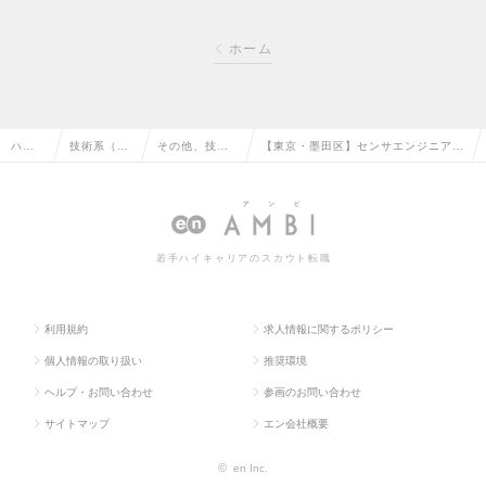
ホーム
ハイ
技術系（電
その他、技術
【東京・墨田区】センサエンジニア
クラ
気・電子・
系（電気・電
（電気化学）／独自の水処理システム
ス求
半導体）の
子・半導体）
で世界の水インフラを変える企業の求
人TO
転職
の転職
人情報
若手ハイキャリアのスカウト転職
P
利用規約
求人情報に関するポリシー
個人情報の取り扱い
推奨環境
ヘルプ・お問い合わせ
参画のお問い合わせ
サイトマップ
エン会社概要
©
en Inc.