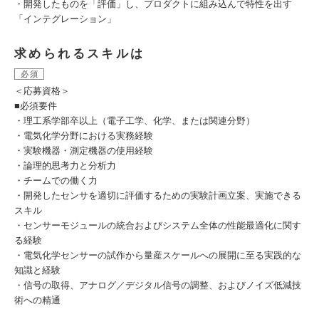
・開発したものを「評価」し、プロダクトに組み込んで特性を出す
「インテグレーション」
求められるスキルは
必須
＜応募資格＞
■必須要件
・理工系学部卒以上（電子工学、化学、または関連分野）
・電気化学分野における実務経験
・実験機器・測定機器の使用経験
・論理的思考力と分析力
・チームでの働く力
・開発したセンサを適切に評価するための実験計画立案、実施できる
スキル
・センサーモジュールの統合およびシステム全体の性能最適化に関す
る経験
・電気化学センサーの試作から量産スケールへの展開に至る実践的な
知識と経験
・信号の取得、アナログ／デジタル信号の調整、およびノイズ低減技
術への精通