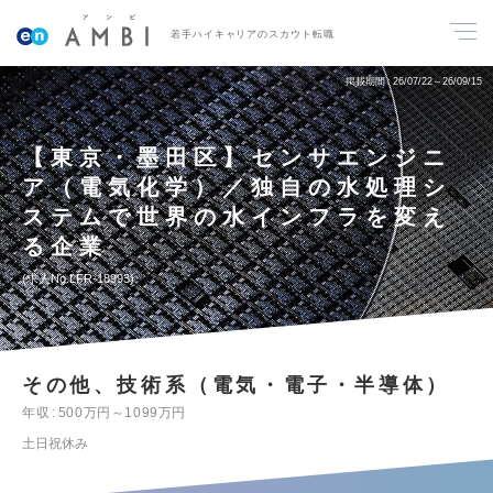
若手ハイキャリアのスカウト転職
掲載期間
26/07/22～26/09/15
【東京・墨田区】センサエンジニ
ア（電気化学）／独自の水処理シ
ステムで世界の水インフラを変え
る企業
求人No.LFR-18993
その他、技術系（電気・電子・半導体）
年収
500万円～1099万円
土日祝休み