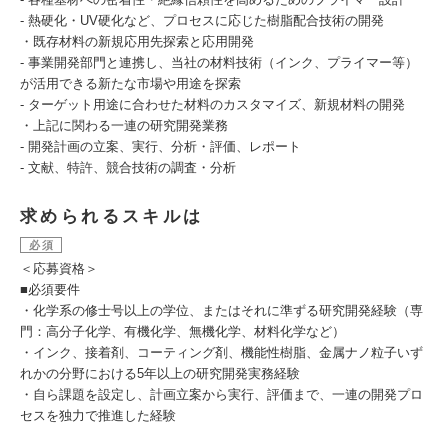
- 熱硬化・UV硬化など、プロセスに応じた樹脂配合技術の開発
・既存材料の新規応用先探索と応用開発
- 事業開発部門と連携し、当社の材料技術（インク、プライマー等）
が活用できる新たな市場や用途を探索
- ターゲット用途に合わせた材料のカスタマイズ、新規材料の開発
・上記に関わる一連の研究開発業務
- 開発計画の立案、実行、分析・評価、レポート
- 文献、特許、競合技術の調査・分析
求められるスキルは
必須
＜応募資格＞
■必須要件
・化学系の修士号以上の学位、またはそれに準ずる研究開発経験（専
門：高分子化学、有機化学、無機化学、材料化学など）
・インク、接着剤、コーティング剤、機能性樹脂、金属ナノ粒子いず
れかの分野における5年以上の研究開発実務経験
・自ら課題を設定し、計画立案から実行、評価まで、一連の開発プロ
セスを独力で推進した経験