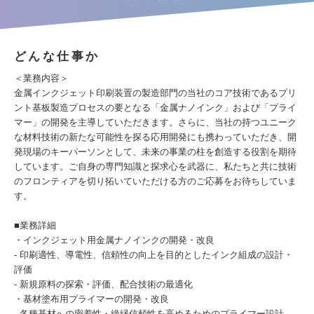
どんな仕事か
＜業務内容＞
金属インクジェット印刷装置の製造部門の当社のコア技術であるプリ
ント基板製造プロセスの要となる「金属ナノインク」および「プライ
マー」の開発を主導していただきます。さらに、当社の持つユニーク
な材料技術の新たな可能性を探る応用開発にも携わっていただき、開
発現場のキーパーソンとして、未来の事業の柱を創造する役割を期待
しています。ご自身の専門知識と探求心を武器に、私たちと共に技術
のフロンティアを切り拓いていただける方のご応募をお待ちしていま
す。
■業務詳細
・インクジェット用金属ナノインクの開発・改良
- 印刷適性、導電性、信頼性の向上を目的としたインク組成の設計・
評価
- 新規原料の探索・評価、配合技術の最適化
・基材塗布用プライマーの開発・改良
- 各種基材への密着性・絶縁信頼性を高めるためのプライマー設計