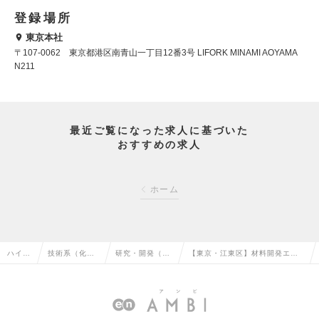
登録場所
東京本社
〒107-0062 東京都港区南青山一丁目12番3号 LIFORK MINAMI AOYAMA
N211
最近ご覧になった求人に基づいた
おすすめの求人
ホーム
ハイク
技術系（化
研究・開発（化
【東京・江東区】材料開発エン
ラス求
学・素材・食
学・素材・食
ジニア／環境に優しい金属イン
人TOP
品・衣料）の
品・衣料）の転
クジェット印刷技術の求人情報