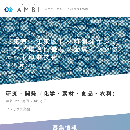
若手ハイキャリアのスカウト転職
掲載期間
26/07/22～26/09/15
【東京・江東区】材料開発エンジ
ニア／環境に優しい金属インクジ
ェット印刷技術
求人No.LFR-21667
研究・開発（化学・素材・食品・衣料）
年収
650万円～949万円
フレックス勤務
募集情報