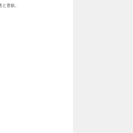
意と意欲。