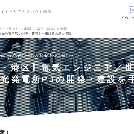
ハイキャリアのスカウト転職
初めて
木・プラント）の転職
設計（設備）の転職
陽光発電所PJの開発・建設を手掛けるの求人情報
/22～26/09/15
求人No.LFR-18141
京・港区】電気エンジニア／
光発電所PJの開発・建設を
備）