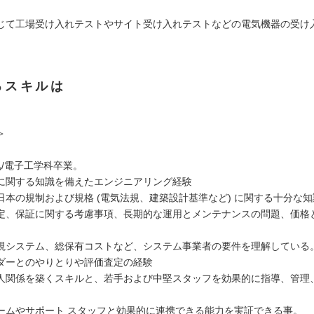
じて工場受け入れテストやサイト受け入れテストなどの電気機器の受け
るスキルは
＞
気/電子工学科卒業。
に関する知識を備えたエンジニアリング経験
日本の規制および規格 (電気法規、建築設計基準など) に関する十分な知
定、保証に関する考慮事項、長期的な運用とメンテナンスの問題、価格
視システム、総保有コストなど、システム事業者の要件を理解している
ダーとのやりとりや評価査定の経験
人関係を築くスキルと、若手および中堅スタッフを効果的に指導、管理
ームやサポート スタッフと効果的に連携できる能力を実証できる事。