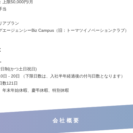
上限50,000円/月
手当
リアプラン
エージェンシーBiz Campus（旧：トーマツイノベーションクラブ）
は
＞
日制(かつ土日祝日)
0日 - 20日 （下限日数は、入社半年経過後の付与日数となります）
数121日
、年末年始休暇、慶弔休暇、特別休暇
会社概要