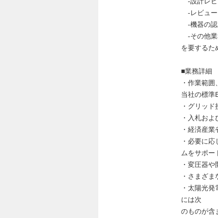
-設計レビ
-レビュー
-機器の認
-その他業
を要するた
■業務詳細
・作業範囲
当社の標準
・グリッド
・入札およ
・経済産業
・必要に応
ムをサポー
・変圧器や
・さまざま
・太陽光発
には次
のものが含