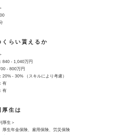
＞
:00
分
のくらい貰えるか
＞
40 - 1,040万円
0 - 800万円
20% - 30% （スキルにより考慮）
：有
：有
利厚生は
利厚生＞
、厚生年金保険、雇用保険、労災保険