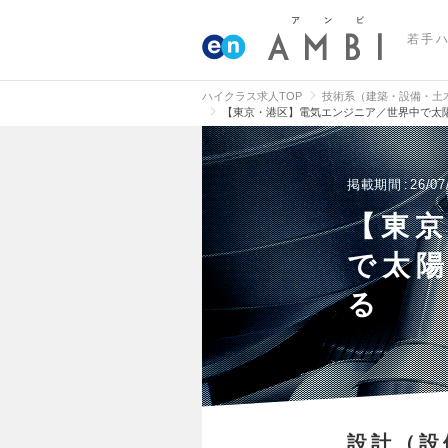
若手
ハイクラス求人TOP
技術系（建築・設備・土
【東京・港区】電気エンジニア／世界中で太
掲載期間
26/07
【東
で太陽
る
設計（設