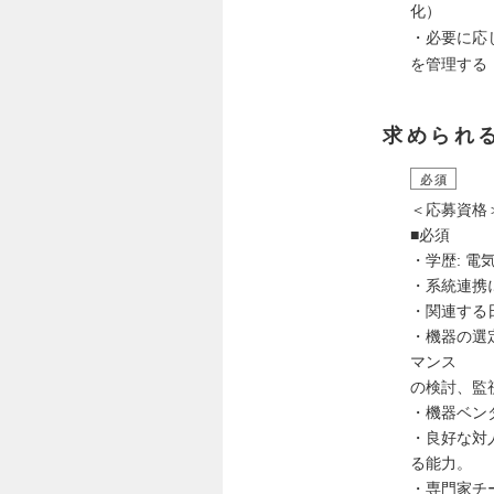
化）
・必要に応
を管理する
求められ
必須
＜応募資格
■必須
・学歴: 電
・系統連携
・関連する
・機器の選
マンス
の検討、監
・機器ベン
・良好な対
る能力。
・専門家チ