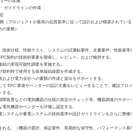
ューの実施
・ガイドラインの作成
定
務（プロジェクトが最高の品質基準に従って設計および構築されている
めの業務）
、技術仕様、性能テスト、システムの試運転要件、文書要件、性能基準
EPC契約の技術的要素を開発し、レビュー、および維持する。
接続の実現可能性調査を実施する。
び契約時で使用する仮単線結線図を作成する。
省および電力会社への書類の作成と提出をサポートする。
じて EPC 業者やベンダーの設計文書をレビューすることで、建設プロジ
トする。
開閉装置などの電気機器の仕様の策定やチェック等、機器調達のサポー
な電気機器やベンダーを評価し認定する。
電システムや蓄電システムの技術基準や設計ガイドラインをさらに整備
まれる。（機器の選択、保証要件、長期的な保守性、パフォーマンス基