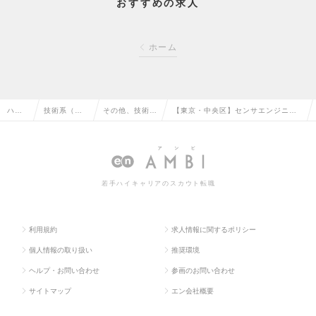
おすすめの求人
ホーム
ハイ
技術系（機
その他、技術系
【東京・中央区】センサエンジニア
クラ
械・メカト
（機械・メカト
（ゼネラリスト）／独自の水処理シ
ス求
ロ・自動
ロ・自動車）の
ステムで世界の水インフラを変える
人TO
車）の転職
転職
企業の求人情報
若手ハイキャリアのスカウト転職
P
利用規約
求人情報に関するポリシー
個人情報の取り扱い
推奨環境
ヘルプ・お問い合わせ
参画のお問い合わせ
サイトマップ
エン会社概要