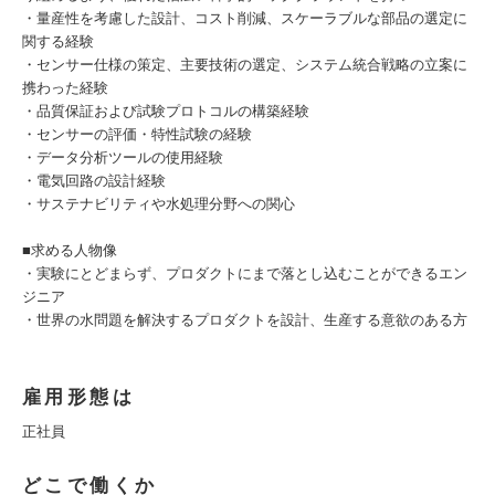
・量産性を考慮した設計、コスト削減、スケーラブルな部品の選定に
関する経験
・センサー仕様の策定、主要技術の選定、システム統合戦略の立案に
携わった経験
・品質保証および試験プロトコルの構築経験
・センサーの評価・特性試験の経験
・データ分析ツールの使用経験
・電気回路の設計経験
・サステナビリティや水処理分野への関心
■求める人物像
・実験にとどまらず、プロダクトにまで落とし込むことができるエン
ジニア
・世界の水問題を解決するプロダクトを設計、生産する意欲のある方
雇用形態は
正社員
どこで働くか