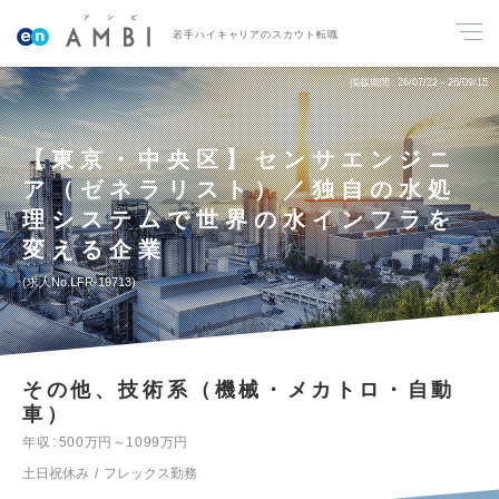
若手ハイキャリアのスカウト転職
掲載期間
26/07/22～26/09/15
【東京・中央区】センサエンジニ
ア（ゼネラリスト）／独自の水処
理システムで世界の水インフラを
変える企業
求人No.LFR-19713
その他、技術系（機械・メカトロ・自動
車）
年収
500万円～1099万円
土日祝休み
フレックス勤務