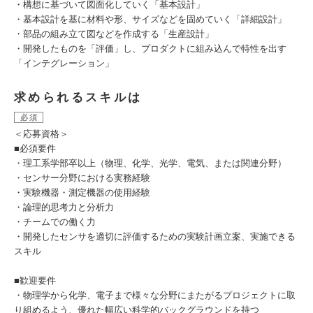
・構想に基づいて図面化していく「基本設計」
・基本設計を基に材料や形、サイズなどを固めていく「詳細設計」
・部品の組み立て図などを作成する「生産設計」
・開発したものを「評価」し、プロダクトに組み込んで特性を出す
「インテグレーション」
求められるスキルは
必須
＜応募資格＞
■必須要件
・理工系学部卒以上（物理、化学、光学、電気、または関連分野）
・センサー分野における実務経験
・実験機器・測定機器の使用経験
・論理的思考力と分析力
・チームでの働く力
・開発したセンサを適切に評価するための実験計画立案、実施できる
スキル
■歓迎要件
・物理学から化学、電子まで様々な分野にまたがるプロジェクトに取
り組めるよう、優れた幅広い科学的バックグラウンドを持つ