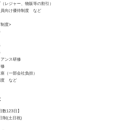
ブ（レジャー、物販等の割引）
社員向け優待制度 など
制度>
修
修
修
イアンス研修
研修
講座（一部会社負担）
制度 など
は
数123日】
日制(土日祝)