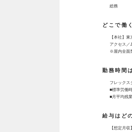
総務
どこで働
【本社】東京
アクセス／
※屋内全面
勤務時間
フレックス
■標準労働時
■月平均残業
給与はど
【想定月収