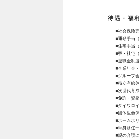
待遇・福
■社会保険
■通勤手当
■住宅手当
■寮・社宅
■退職金制
■企業年金
■グループ
■積立有給休
■次世代育
■免許・資
■ダイワロ
■団体生命
■ホームホ
■単身赴任
■親の介護