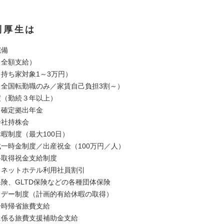
利厚生は
完備
（全額支給）
（持ち家対象1～3万円）
（全国転勤職のみ／家賃自己負担3割～）
度（勤続３年以上）
・確定拠出年金
会社持株会
暇制度（最大100日）
成一時金制度／出産祝金（100万円／人）
格取得祝金支給制度
イネットホテル利用社員割引
保険、GLTD保険などの各種団体保険
リデー制度（計画的有給休暇の取得）
一時帰省旅費支給
に係る旅費支援補助金支給