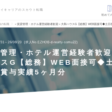
ハイキャリアのスカウト転職
初めて
務の転職
＜賃貸管理・ホテル運営経験者歓迎＞大和ハウスG【総務】WEB面接可◆土日
/31～26/08/20
求人No.EZHOB-d-realty-somu22
貸管理・ホテル運営経験者歓
スG【総務】WEB面接可◆
賞与実績5ヶ月分