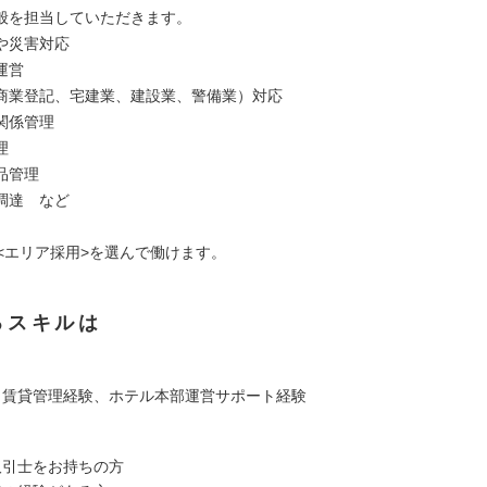
般を担当していただきます。
や災害対応
運営
商業登記、宅建業、建設業、警備業）対応
関係管理
理
品管理
調達 など
><エリア採用>を選んで働けます。
るスキルは
、賃貸管理経験、ホテル本部運営サポート経験
取引士をお持ちの方