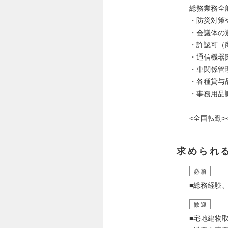
総務業務全
・防災対策
・会議体の
・許認可（
・通信機器
・車関係管
・各種貸与
・事務用品
<全国転勤
求められ
必須
■総務経験
歓迎
■宅地建物