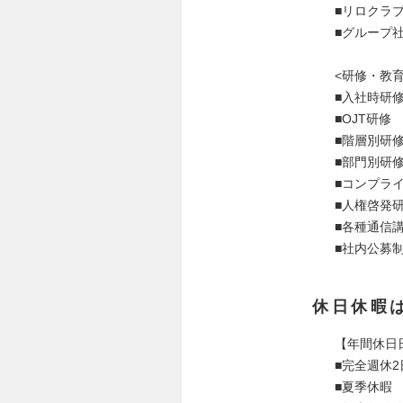
■リロクラ
■グループ
<研修・教育
■入社時研
■OJT研修
■階層別研
■部門別研
■コンプラ
■人権啓発
■各種通信
■社内公募
休日休暇
【年間休日日
■完全週休2
■夏季休暇