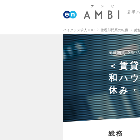
若手
ハイクラス求人TOP
管理部門系の転職
総
掲載期間
26/07
＜賃
和ハウ
休み・
総務