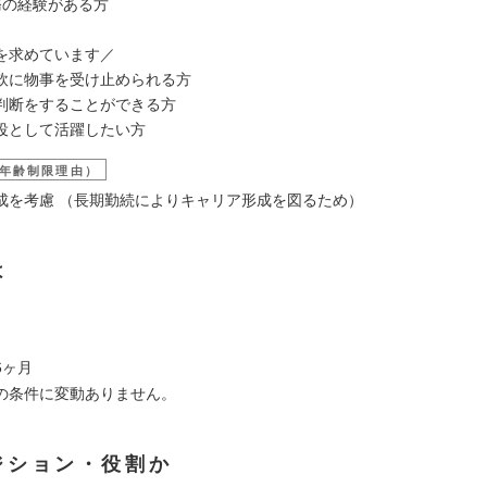
務の経験がある方
を求めています／
軟に物事を受け止められる方
判断をすることができる方
役として活躍したい方
年齢制限理由）
成を考慮 （長期勤続によりキャリア形成を図るため）
は
6ヶ月
の条件に変動ありません。
ジション・役割か