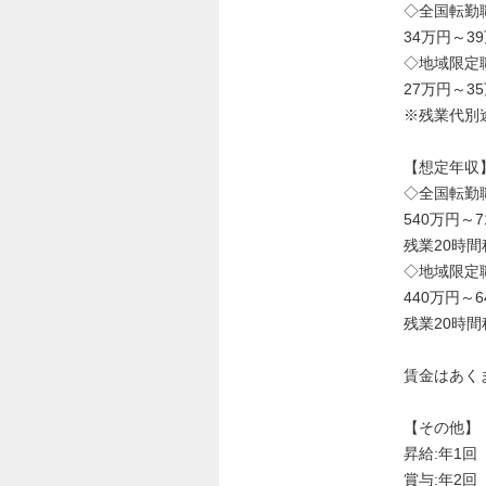
◇全国転勤
34万円～3
◇地域限定
27万円～3
※残業代別
【想定年収
◇全国転勤
540万円～
残業20時間
◇地域限定
440万円～
残業20時間
賃金はあく
【その他】
昇給:年1回
賞与:年2回