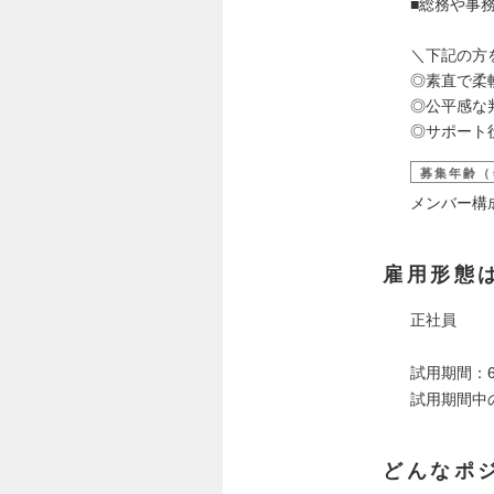
■総務や事
＼下記の方
◎素直で柔
◎公平感な
◎サポート
募集年齢（
メンバー構
雇用形態
正社員
試用期間：
試用期間中
どんなポ