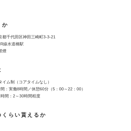
くか
都千代田区神田三崎町3-3-21
JR線水道橋駅
禁煙
は
タイム制（コアタイムなし）
間：実働8時間／休憩60分（5：00～22：00）
時間：2～30時間程度
のくらい貰えるか
】