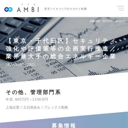
若手ハイキャリアのスカウト転職
掲載期間
26/07/22～26/09/15
【東京・千代田区】セキュリティ
強化や評価策等の企画実行推進／
業界最大手の総合エネルギー企業
求人No.LFR-20302
その他、管理部門系
年収
600万円～1249万円
上場企業
土日祝休み
フレックス勤務
募集情報