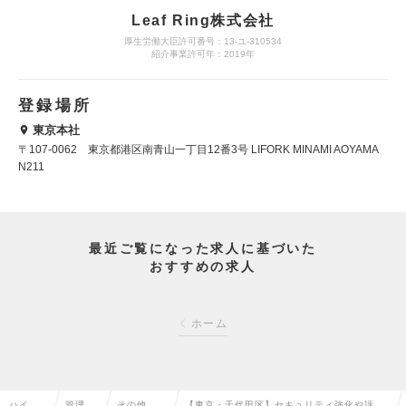
Leaf Ring株式会社
厚生労働大臣許可番号：13-ユ-310534
紹介事業許可年：2019年
登録場所
東京本社
〒107-0062 東京都港区南青山一丁目12番3号 LIFORK MINAMI AOYAMA
N211
最近ご覧になった求人に基づいた
おすすめの求人
ホーム
ハイク
管理部
その他、
【東京・千代田区】セキュリティ強化や評価