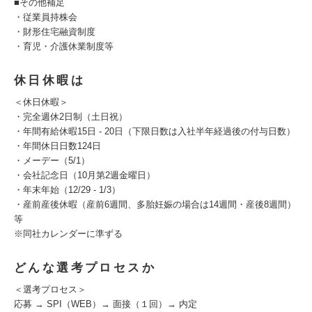
■その他補足
・従業員持株会
・財形住宅融資制度
・育児・介護休業制度等
休日休暇は
＜休日休暇＞
・完全週休2日制（土日祝）
・年間有給休暇15日 - 20日（下限日数は入社半年経過後の付与日数）
・年間休日日数124日
・メーデー（5/1）
・会社記念日（10月第2週金曜日）
・年末年始（12/29 - 1/3）
・産前産後休暇（産前6週間、多胎妊娠の場合は14週間・産後8週間）
等
※同社カレンダーに準ずる
どんな選考プロセスか
＜選考プロセス＞
応募 → SPI（WEB）→ 面接（１回）→ 内定