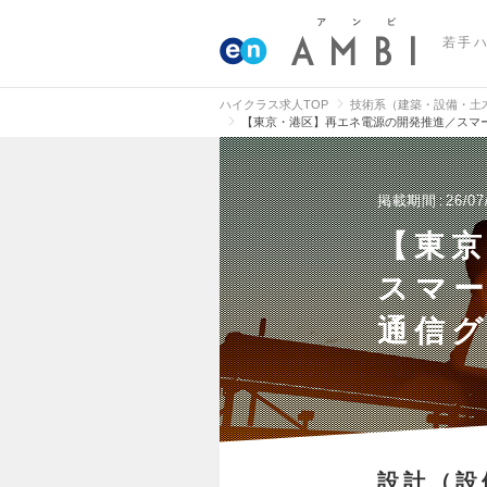
若手
ハイクラス求人TOP
技術系（建築・設備・土
【東京・港区】再エネ電源の開発推進／スマ
掲載期間
26/07
【東
スマ
通信
設計（設