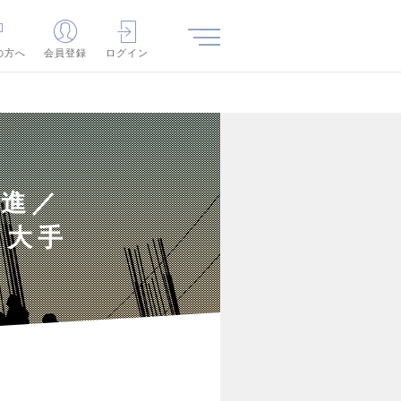
の方へ
会員登録
ログイン
推進／
る大手