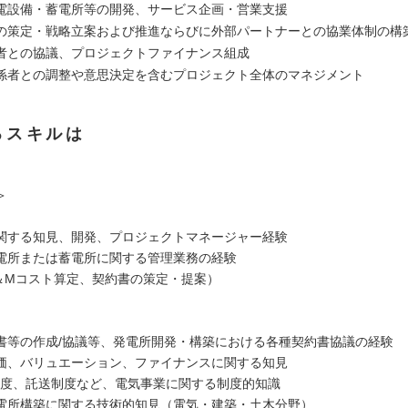
電設備・蓄電所等の開発、サービス企画・営業支援
の策定・戦略立案および推進ならびに外部パートナーとの協業体制の構
業者との協議、プロジェクトファイナンス組成
係者との調整や意思決定を含むプロジェクト全体のマネジメント
るスキルは
＞
関する知見、開発、プロジェクトマネージャー経験
電所または蓄電所に関する管理業務の経験
Mコスト算定、契約書の策定・提案）
約書等の作成/協議等、発電所開発・構築における各種契約書協議の経験
価、バリュエーション、ファイナンスに関する知見
IP制度、託送制度など、電気事業に関する制度的知識
電所構築に関する技術的知見（電気・建築・土木分野）