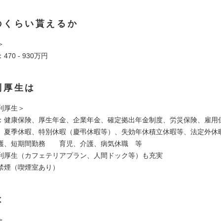
のくらい貰えるか
＞
70 - 930万円
利厚生は
利厚生＞
：健康保険、厚生年金、企業年金、確定拠出年金制度、労災保険、雇用
、夏季休暇、特別休暇（慶弔休暇等）、失効年休積立休暇等、法定外休
護、短期間勤務 育児、介護、病気休職 等
利厚生（カフェテリアプラン、人間ドック等）も充実
禁煙（喫煙室あり）
は
＞