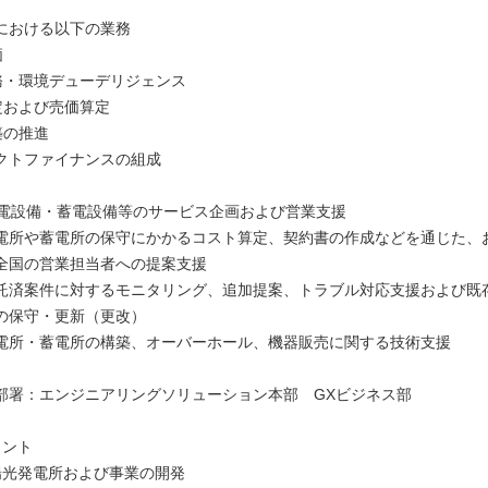
における以下の業務
価
財務・環境デューデリジェンス
定および売価算定
築の推進
クトファイナンスの組成
ネ発電設備・蓄電設備等のサービス企画および営業支援
電所や蓄電所の保守にかかるコスト算定、契約書の作成などを通じた、
全国の営業担当者への提案支援
託済案件に対するモニタリング、追加提案、トラブル対応支援および既
の保守・更新（更改）
電所・蓄電所の構築、オーバーホール、機器販売に関する技術支援
部署：エンジニアリングソリューション本部 GXビジネス部
イント
太陽光発電所および事業の開発