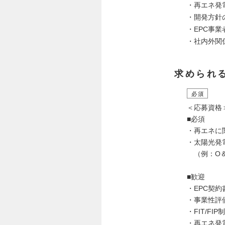
・再エネ発
・開発方針
・EPC事
・社内外関
求められ
必須
＜応募資格
■必須
・再エネに
・太陽光発
（例：O＆
■歓迎
・EPC契
・事業性評
・FIT/F
・再エネ発