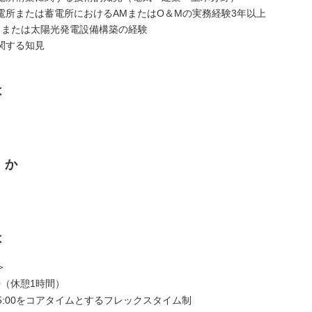
電所または蓄電所におけるAMまたはO＆Mの実務経験3年以上
、または太陽光発電設備構築の経験
関する知見
は
くか
は
＞
7:30（休憩1時間）
 - 15:00をコアタイムとするフレックスタイム制