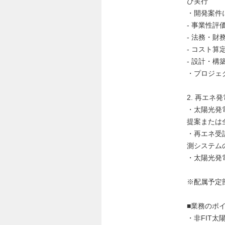
び実行
・開発案件
- 事業性評
- 法務・
- コスト算
- 設計・構
・プロジェ
2. 再エ
・太陽光発
提案または
・再エネ受
測システム
・太陽光発
※配属予定
■業務のポ
・非FIT