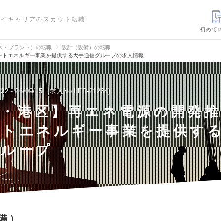
ハイキャリアのスカウト転職
初めて
木・プラント）の転職
設計（設備）の転職
ートエネルギー事業を提供する大手通信グループの求人情報
/22～26/09/15
求人No.LFR-21234
京・港区】再エネ電源の開発
ートエネルギー事業を提供す
グループ
備）